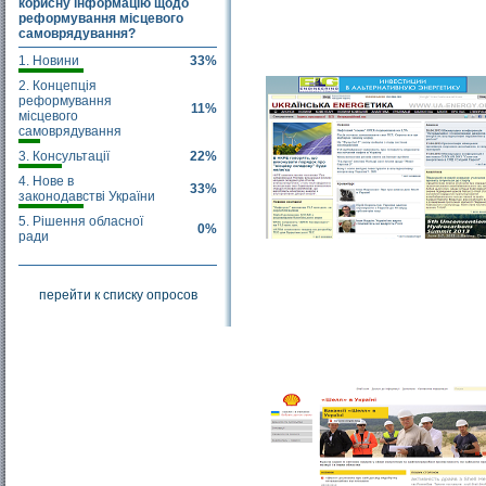
корисну інформацію щодо
реформування місцевого
самоврядування?
1. Новини
33%
2. Концепція
реформування
11%
місцевого
самоврядування
3. Консультації
22%
4. Нове в
33%
законодавстві України
5. Рішення обласної
0%
ради
перейти к списку опросов