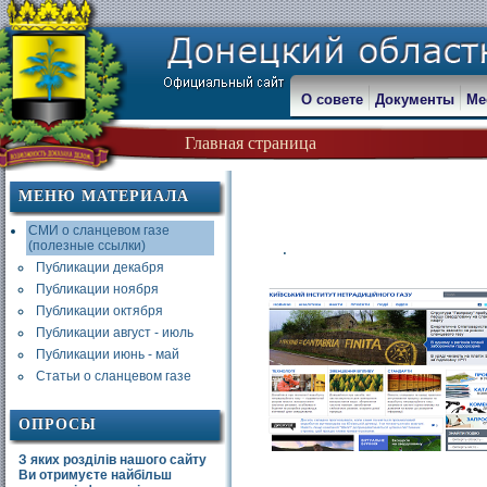
О совете
Документы
Ме
Главная страница
МЕНЮ МАТЕРИАЛА
СМИ о сланцевом газе
(полезные ссылки)
.
Публикации декабря
Публикации ноября
Публикации октября
Публикации август - июль
Публикации июнь - май
Статьи о сланцевом газе
ОПРОСЫ
З яких розділів нашого сайту
Ви отримуєте найбільш