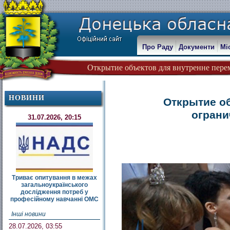
Про Раду
Документи
Мі
Открытие объектов для внутренне пере
НОВИНИ
Открытие о
огран
31.07.2026, 20:15
Триває опитування в межах
загальноукраїнського
дослідження потреб у
професійному навчанні ОМС
Інші новини
28.07.2026, 03:55