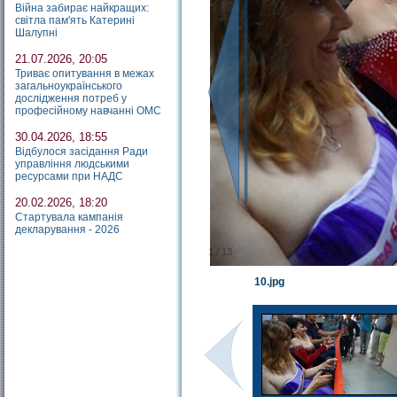
Війна забирає найкращих:
світла пам'ять Катерині
Шалупні
21.07.2026, 20:05
Триває опитування в межах
загальноукраїнського
дослідження потреб у
професійному навчанні ОМС
30.04.2026, 18:55
Відбулося засідання Ради
управління людськими
ресурсами при НАДС
20.02.2026, 18:20
Стартувала кампанія
декларування - 2026
1
/
13
10.jpg