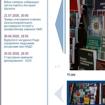
Війна забирає найкращих:
світла пам'ять Катерині
Шалупні
21.07.2026, 20:05
Триває опитування в межах
загальноукраїнського
дослідження потреб у
професійному навчанні ОМС
30.04.2026, 18:55
Відбулося засідання Ради
управління людськими
ресурсами при НАДС
20.02.2026, 18:20
Стартувала кампанія
декларування - 2026
1
/
7
01.jpg