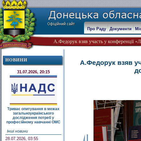
Про Раду
Документи
Мі
А.Федорук взяв участь у конференції «Л
НОВИНИ
А.Федорук взяв уч
д
31.07.2026, 20:15
Триває опитування в межах
загальноукраїнського
дослідження потреб у
професійному навчанні ОМС
Інші новини
28.07.2026, 03:55