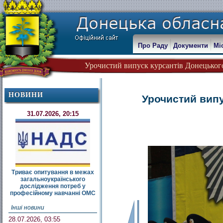
Про Раду
Документи
Мі
Урочистий випуск курсантів Донецьког
НОВИНИ
Урочистий випу
31.07.2026, 20:15
Триває опитування в межах
загальноукраїнського
дослідження потреб у
професійному навчанні ОМС
Інші новини
28.07.2026, 03:55