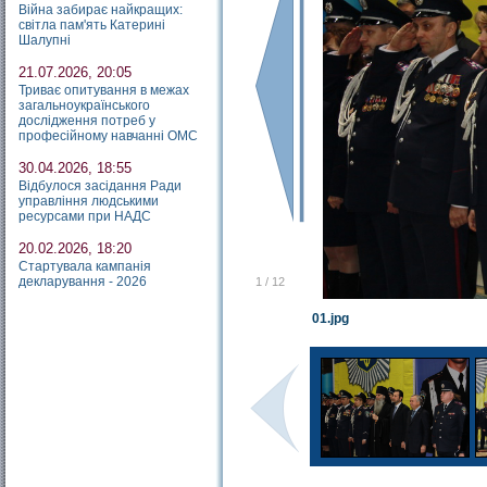
Війна забирає найкращих:
світла пам'ять Катерині
Шалупні
21.07.2026, 20:05
Триває опитування в межах
загальноукраїнського
дослідження потреб у
професійному навчанні ОМС
30.04.2026, 18:55
Відбулося засідання Ради
управління людськими
ресурсами при НАДС
20.02.2026, 18:20
Стартувала кампанія
декларування - 2026
1
/
12
01.jpg