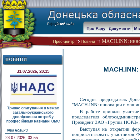
Про Раду
Документи
Мі
MACH.INN: иннов
Прес-центр
Новини
НОВИНИ
MACH.INN:
31.07.2026, 20:15
Сегодня председатель Дон
"MACH.INN: инновации в машин
Триває опитування в межах
В работе приняли участие
загальноукраїнського
председателя облгосадминист
дослідження потреб у
професійному навчанні ОМС
Президент ЗАО «Группа НОРД», 
Выступая на открытии фор
Інші новини
поприветствовать участников 
28.07.2026, 03:55
всю важность инноваций, чтобы