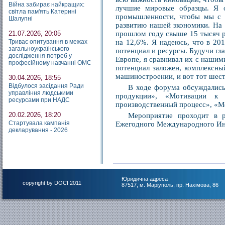
Війна забирає найкращих:
лучшие мировые образцы. Я о
світла пам'ять Катерині
промышленности, чтобы мы с в
Шалупні
развитию нашей экономики. На 
21.07.2026, 20:05
прошлом году свыше 15 тысяч ра
Триває опитування в межах
на 12,6%. Я надеюсь, что в 201
загальноукраїнського
потенциал и ресурсы. Будучи гл
дослідження потреб у
Европе, я сравнивал их с наши
професійному навчанні ОМС
потенциал заложен, комплексны
машиностроении, и вот тот шест
30.04.2026, 18:55
Відбулося засідання Ради
В ходе форума обсуждались
управління людськими
продукции», «Мотивации к 
ресурсами при НАДС
производственный процесс», «М
20.02.2026, 18:20
Мероприятие проходит в р
Стартувала кампанія
Ежегодного Международного Ин
декларування - 2026
Юридична адреса
copyright by DOCI 2011
87517, м. Маріуполь, пр. Нахімова, 86