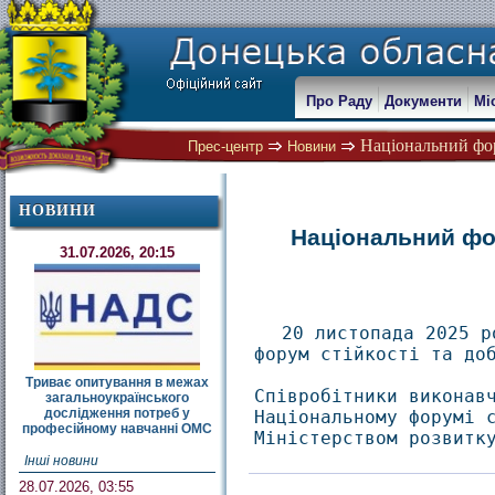
Про Раду
Документи
Мі
Національний фору
Прес-центр
Новини
НОВИНИ
Національний фор
31.07.2026, 20:15
20 листопада 2025 р
форум стійкості та до
Триває опитування в межах
Співробітники виконав
загальноукраїнського
дослідження потреб у
Національному форумі 
професійному навчанні ОМС
Міністерством розвитк
Інші новини
28.07.2026, 03:55