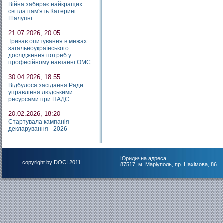
Війна забирає найкращих:
світла пам'ять Катерині
Шалупні
21.07.2026, 20:05
Триває опитування в межах
загальноукраїнського
дослідження потреб у
професійному навчанні ОМС
30.04.2026, 18:55
Відбулося засідання Ради
управління людськими
ресурсами при НАДС
20.02.2026, 18:20
Стартувала кампанія
декларування - 2026
Юридична адреса
copyright by DOCI 2011
87517, м. Маріуполь, пр. Нахімова, 86