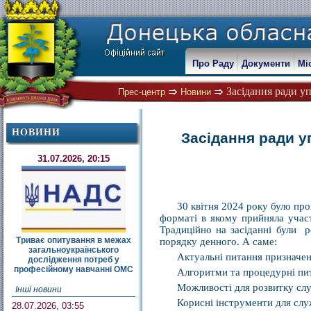
Про Раду
Документи
Мі
Засідання ради у
Прес-центр
Новини
НОВИНИ
Засідання ради 
31.07.2026, 20:15
30 квітня 2024 року було пр
форматі в якому прийняла учас
Традиційно на засіданні були р
Триває опитування в межах
порядку денного. А саме:
загальноукраїнського
Актуальні питання призначен
дослідження потреб у
професійному навчанні ОМС
Алгоритми та процедурні пит
Можливості для розвитку сл
Інші новини
Корисні інструменти для слу
28.07.2026, 03:55