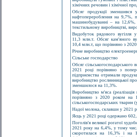
хімічних речовин і хімічної про
Обсяг продукції зменшився 
нафтоперероблення на 9,7%, по
машинобудуванні – на 12,6%, 
текстильному виробництві, вироб
Видобуток рядового вугілля 
11,3 млн.т. Обсяг кам'яного ву
10,4 млн.т, що порівняно з 202
Річне виробництво електроенерг
Сільське господарство
Обсяг сільськогосподарського в
2021 році порівняно з попер
підприємства отримали продукці
виробництво рослинницької прод
зменшилося на 11,3%.
Виробництво м'яса (реалізація
порівняно з 2020 роком на 1
сільськогосподарських тварин (у
Надої молока, склавши у 2021 р
Яєць у 2021 році одержано 602,
Поголів'я великої рогатої худоб
2021 року на 6,4%, у тому числі
скоротилася на 16,3% і на 1