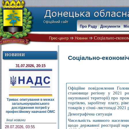
Про Раду
Документи
Мі
Соціально-економ
Прес-центр
Новини
НОВИНИ
Соціально-економіч
31.07.2026, 20:15
Офіційне повідомлення Головн
становище регіону у 2021 ро
окупованої території) про пром
Триває опитування в межах
торгівлю, заробітну плату, рів
загальноукраїнського
товарів у січні–листопаді 2021 
дослідження потреб у
професійному навчанні ОМС
Демографічна ситуація
Інші новини
Чисельність наявного населенн
щодо державної реєстрації нар
28.07.2026, 03:55