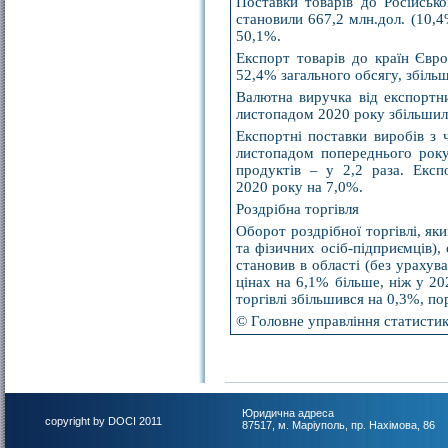
Поставки товарів до Російсько
становили 667,2 млн.дол. (10,
50,1%.
Експорт товарів до країн Євро
52,4% загального обсягу, збіль
Валютна виручка від експортни
листопадом 2020 року збільшила
Експортні поставки виробів з 
листопадом попереднього року
продуктів – у 2,2 раза. Експ
2020 року на 7,0%.
Роздрібна торгівля
Оборот роздрібної торгівлі, я
та фізичних осіб-підприємців),
становив в області (без урахув
цінах на 6,1% більше, ніж у 20
торгівлі збільшився на 0,3%, п
© Головне управління статистик
Юридична адреса
copyright by DOCI 2011
87517, м. Маріуполь, пр. Нахімова, 86