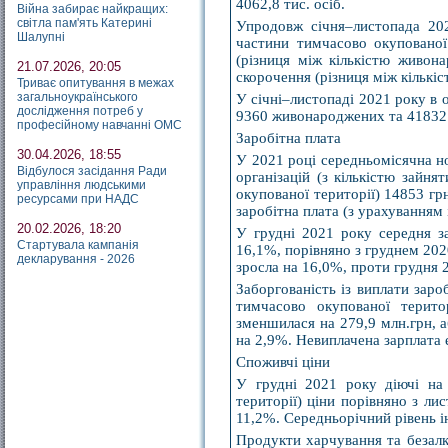
4062,8 тис. осіб.
Війна забирає найкращих:
світла пам'ять Катерині
Упродовж січня–листопада 202
Шалупні
частини тимчасово окупованої
(різниця між кількістю живон
21.07.2026, 20:05
скорочення (різниця між кількіст
Триває опитування в межах
загальноукраїнського
У січні–листопаді 2021 року в 
дослідження потреб у
9360 живонароджених та 41832
професійному навчанні ОМС
Заробітна плата
30.04.2026, 18:55
У 2021 році середньомісячна но
Відбулося засідання Ради
організацій (з кількістю зайня
управління людськими
окупованої території) 14853 гр
ресурсами при НАДС
заробітна плата (з урахуванням 
20.02.2026, 18:20
У грудні 2021 року середня з
Стартувала кампанія
16,1%, порівняно з груднем 202
декларування - 2026
зросла на 16,0%, проти грудня 
Заборгованість із виплати заро
тимчасово окупованої терито
зменшилася на 279,9 млн.грн, а
на 2,9%. Невиплачена зарплата 
Споживчі ціни
У грудні 2021 року діючі на
території) ціни порівняно з л
11,2%. Середньорічний рівень і
Продукти харчування та безалк