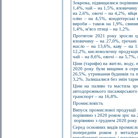
Зокрема, підвищилися порівняно
1,4%, чай – на 1,5%, яловичину 
на 2,6%, овочі – на 4,2%, яйц
олію – на 4,5%, кондитерські
вироби – також на 1,9%, свини
1,4%, м'ясо птиці – на 1,2%.
Протягом 2021 року зросли ц
яловичину – на 27,0%, гречані 
масло – на 13,6%, каву – на 1
12,2%, кисломолочну продукцію
чай – на 8,6%, овочі – на 5,7%
Ціни (тарифи) на житло, воду, 
2020 року були вищими в сере
26,5%, утримання будинків та п
3,2%. Залишалися без змін тари
Ціни на паливо та мастила зр
автодорожнього пасажирського 
транспорт – на 16,8%.
Промисловість
Випуск промислової продукції 
порівняно з 2020 роком зріс на 
порівняно з груднем 2020 року 
Серед основних видів промислов
попереднім роком у металург
виробництві гумових і пластмас