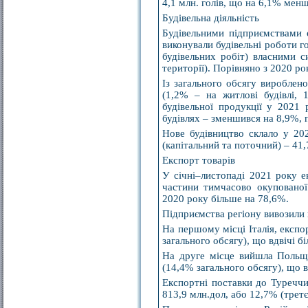
4,1 млн. голів, що на 6,1% менш
Будівельна діяльність
Будівельними підприємствами 
виконували будівельні роботи г
будівельних робіт) власними 
території). Порівняно з 2020 р
Із загального обсягу вироблено
(1,2% – на житлові будівлі, 
будівельної продукції у 2021
будівлях – зменшився на 8,9%, 
Нове будівництво склало у 202
(капітальний та поточний) – 41
Експорт товарів
У січні–листопаді 2021 року е
частини тимчасово окупованої
2020 року більше на 78,6%.
Підприємства регіону вивозили 
На першому місці Італія, експо
загального обсягу), що вдвічі 
На друге місце вийшла Польща
(14,4% загального обсягу), що в
Експортні поставки до Туречч
813,9 млн.дол, або 12,7% (третє