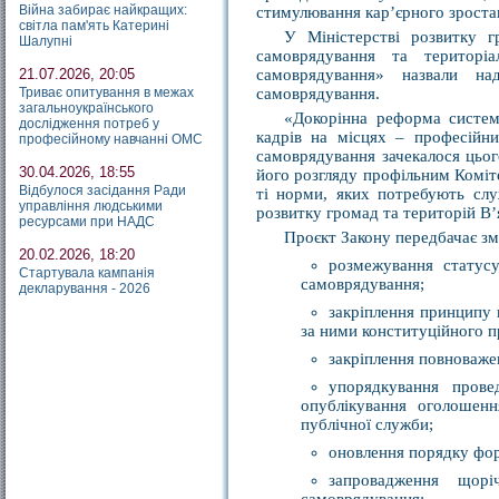
Війна забирає найкращих:
стимулювання кар’єрного зростанн
світла пам'ять Катерині
У Міністерстві розвитку г
Шалупні
самоврядування та територіа
21.07.2026, 20:05
самоврядування» назвали на
Триває опитування в межах
самоврядування.
загальноукраїнського
«Докорінна реформа систем
дослідження потреб у
кадрів на місцях – професійн
професійному навчанні ОМС
самоврядування зачекалося цьог
30.04.2026, 18:55
його розгляду профільним Коміт
Відбулося засідання Ради
ті норми, яких потребують слу
управління людськими
розвитку громад та територій В’
ресурсами при НАДС
Проєкт Закону передбачає зм
20.02.2026, 18:20
розмежування статусу
Стартувала кампанія
самоврядування;
декларування - 2026
закріплення принципу 
за ними конституційного п
закріплення повноваже
упорядкування прове
опублікування оголошенн
публічної служби;
оновлення порядку фор
запровадження щорі