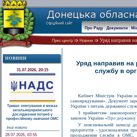
Про Раду
Документи
Мі
Уряд направив на
Прес-центр
Новини
НОВИНИ
Уряд направив на 
службу в ор
31.07.2026, 20:15
Кабінет Міністрів України 
самоврядування». Документ зар
Триває опитування в межах
України з питань державної служ
загальноукраїнського
З прийняттям законопроект
дослідження потреб у
законом України «
Про державну
професійному навчанні ОМС
У пояснювальній записці до
Інші новини
пріоритетів - удосконалення п
28.07.2026, 03:55
проходження служби в ОМС, со