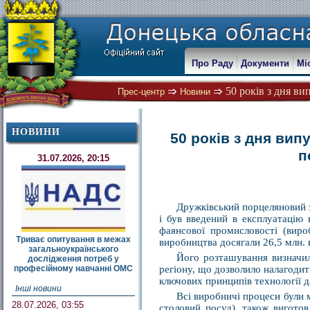
Про Раду
Документи
Мі
50 років з дня ви
Прес-центр
Новини
НОВИНИ
50 років з дня ви
п
31.07.2026, 20:15
Дружківський порцеляновий з
і був введений в експлуатацію
фаянсової промисловості (виро
Триває опитування в межах
виробництва досягали 26,5 млн. в
загальноукраїнського
Його розташування визначил
дослідження потреб у
професійному навчанні ОМС
регіону, що дозволило налагоди
ключових принципів технології 
Інші новини
Всі виробничі процеси були 
28.07.2026, 03:55
столовий посуд), також виготов