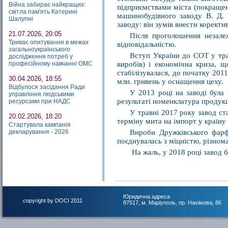
Війна забирає найкращих:
підприємствами міста (покраще
світла пам'ять Катерині
машинобудівного заводу В. Д. 
Шалупні
заводу: він зумів внести коректи
21.07.2026, 20:05
Після проголошення незале
Триває опитування в межах
відповідальністю.
загальноукраїнського
Вступ України до СОТ у тра
дослідження потреб у
професійному навчанні ОМС
виробів) і економічна криза, щ
стабілізувалася, до початку 2011
30.04.2026, 18:55
млн. гривень у оснащення цеху.
Відбулося засідання Ради
У 2013 році на заводі була 
управління людськими
результаті номенклатура продукц
ресурсами при НАДС
У травні 2017 року завод ст
20.02.2026, 18:20
терміну мита на імпорт у країну
Стартувала кампанія
декларування - 2026
Вироби Дружківського фарф
поєднувалась з міцністю, різном
На жаль, у 2018 році завод 
Юридична адреса
copyright by DOCI 2011
87517, м. Маріуполь, пр. Нахімова, 86