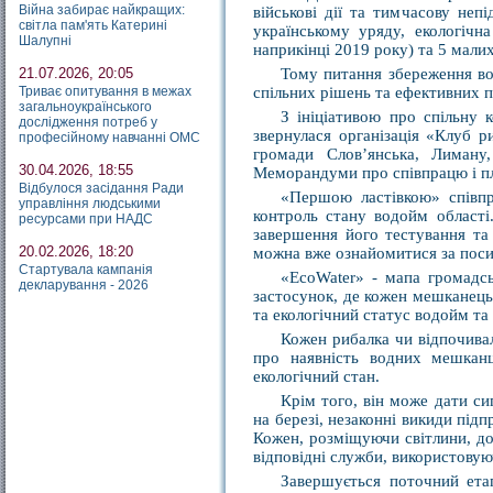
Війна забирає найкращих:
військові дії та тимчасову непі
світла пам'ять Катерині
українському уряду, екологічн
Шалупні
наприкінці 2019 року) та 5 малих 
21.07.2026, 20:05
Тому питання збереження вод
Триває опитування в межах
спільних рішень та ефективних п
загальноукраїнського
З ініціативою про спільну
дослідження потреб у
звернулася організація «Клуб 
професійному навчанні ОМС
громади Слов’янська, Лиману
30.04.2026, 18:55
Меморандуми про співпрацю і план
Відбулося засідання Ради
«Першою ластівкою» співпр
управління людськими
контроль стану водойм області
ресурсами при НАДС
завершення його тестування та
20.02.2026, 18:20
можна вже ознайомитися за пос
Стартувала кампанія
«EcoWater» - мапа громадсь
декларування - 2026
застосунок, де кожен мешканець
та екологічний статус водойм та 
Кожен рибалка чи відпочива
про наявність водних мешканц
екологічний стан.
Крім того, він може дати си
на березі, незаконні викиди під
Кожен, розміщуючи світлини, до
відповідні служби, використовуюч
Завершується поточний етап