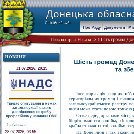
Про Раду
Документи
Мі
Шість громад Дон
Прес-центр
Новини
НОВИНИ
Шість громад Доне
та зб
31.07.2026, 20:15
Інвентаризація водних об’є
територіальних громад і викли
Триває опитування в межах
загальноукраїнського реєстру в
загальноукраїнського
ними може стати новою точкою р
дослідження потреб у
Отже перед органами місцево
професійному навчанні ОМС
біорізноманіття водойм, а інколи
Інші новини
країна втрачає сотні водойм: озе
28.07.2026, 03:55
На Донеччині і так вкрай н