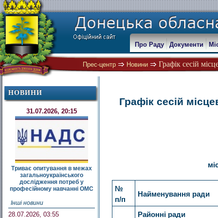
Про Раду
Документи
Мі
Графік сесій місц
Прес-центр
Новини
НОВИНИ
Графік сесій місце
31.07.2026, 20:15
мі
Триває опитування в межах
загальноукраїнського
дослідження потреб у
№
професійному навчанні ОМС
Найменування ради
п/п
Інші новини
28.07.2026, 03:55
Районні ради