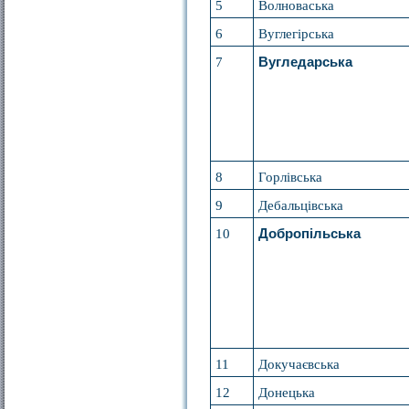
5
Волноваська
6
Вуглегірська
7
Вугледарська
8
Горлівська
9
Дебальцівська
10
Добропільська
11
Докучаєвська
12
Донецька