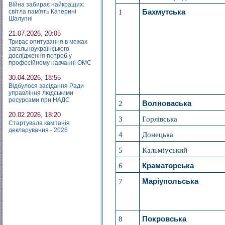
Війна забирає найкращих:
світла пам'ять Катерині
1
Бахмутська
Шалупні
21.07.2026, 20:05
Триває опитування в межах
загальноукраїнського
дослідження потреб у
професійному навчанні ОМС
30.04.2026, 18:55
Відбулося засідання Ради
управління людськими
ресурсами при НАДС
2
Волноваська
20.02.2026, 18:20
3
Горлівська
Стартувала кампанія
декларування - 2026
4
Донецька
5
Кальміуський
6
Краматорська
7
Маріупольська
8
Покровська