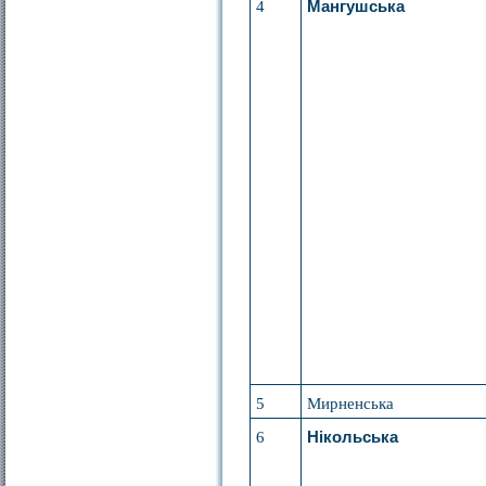
4
Мангушська
5
Мирненська
6
Нікольська