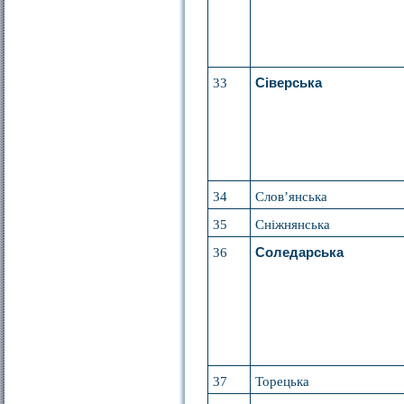
33
Сіверська
34
Слов’янська
35
Сніжнянська
36
Соледарська
37
Торецька