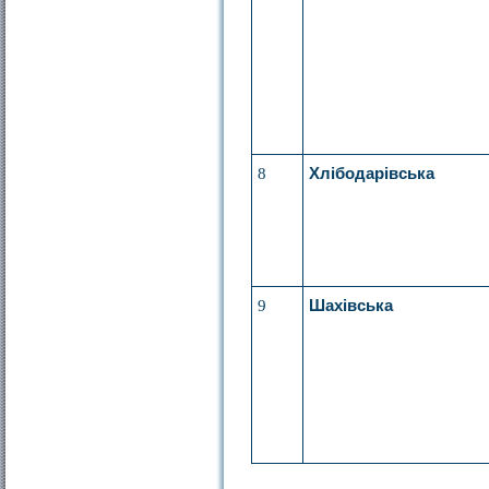
8
Хлібодарівська
9
Шахівська