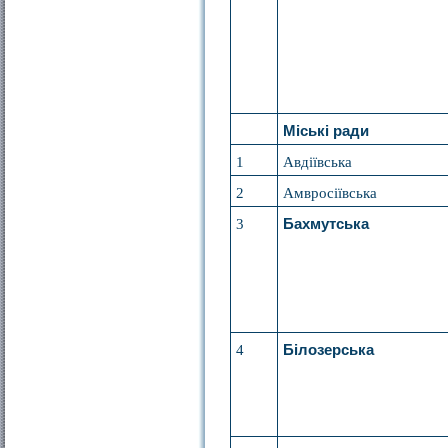
Міські ради
1
Авдіївська
2
Амвросіївська
3
Бахмутська
4
Білозерська