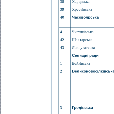
38
Харцизька
39
Хрестівська
40
Часовоярська
41
Чистяківська
42
Шахтарська
43
Ясинуватська
Селищні ради
1
Бойківська
2
Великоновосілківськ
3
Гродівська