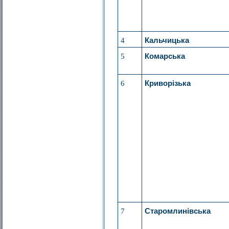
4
Кальчицька
5
Комарська
6
Криворізька
7
Старомлинівська