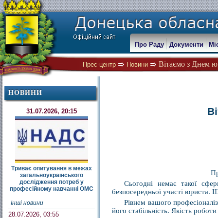
Про Раду
Документи
Мі
Вітаємо з Днем юр
Прес-центр
Новини
НОВИНИ
В
31.07.2026, 20:15
Триває опитування в межах
Пр
загальноукраїнського
дослідження потреб у
Сьогодні немає такої сфер
професійному навчанні ОМС
безпосередньої участі юриста. 
Рівнем вашого професіоналіз
Інші новини
його стабільність. Якість робот
28.07.2026, 03:55