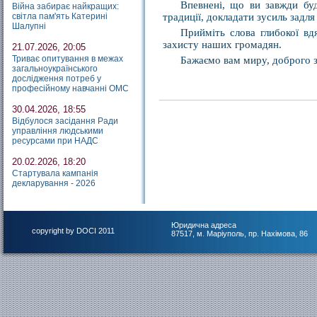
Впевнені, що ви завжди буд
Війна забирає найкращих:
світла пам'ять Катерині
традиції, докладати зусиль задля
Шалупні
Прийміть слова глибокої вд
захисту наших громадян.
21.07.2026, 20:05
Триває опитування в межах
Бажаємо вам миру, доброго з
загальноукраїнського
дослідження потреб у
професійному навчанні ОМС
30.04.2026, 18:55
Відбулося засідання Ради
управління людськими
ресурсами при НАДС
20.02.2026, 18:20
Стартувала кампанія
декларування - 2026
Юридична адреса
copyright by DOCI 2011
87517, м. Маріуполь, пр. Нахімова, 86