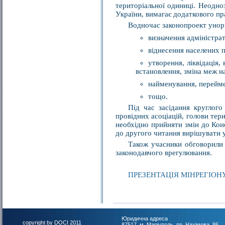
територіальної одиниці. Неодно
України, вимагає додаткового п
Водночас законопроект унор
визначення адміністра
віднесення населених пу
утворення, ліквідація,
встановлення, зміна меж н
найменування, перейм
тощо.
Під час засідання круглого
провідних асоціацій, голови тер
необхідно прийняти змін до Кон
до другого читання вирішувати у
Також учасники обговорили 
законодавчого врегулювання.
ПРЕЗЕНТАЦІЯ МІНРЕГІОН
Юридична адреса
copyright by DOCI 2011
87517, м. Маріуполь, пр. Нахімова, 86