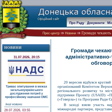
Про Раду
Документи
Мі
Громади чекають 
Прес-центр
Новини
НОВИНИ
Громади чекают
адміністративно-
31.07.2026, 20:15
обгово
20 вересня відбувся круглий 
організований Комітетом Верхов
Триває опитування в межах
загальноукраїнського
регіонального розвитку та міс
дослідження потреб у
підтримки Проекту (USAID) «Пі
професійному навчанні ОМС
(«Говерла») та Програми Ради Єв
Інші новини
В заході взяли участь нар
міжнародні партнери, представн
28.07.2026, 03:55