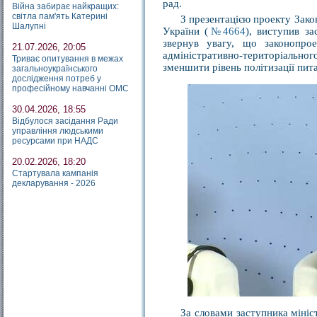
рад.
Війна забирає найкращих:
світла пам'ять Катерині
З презентацією проекту Зако
Шалупні
України (
№4664
), виступив з
звернув увагу, що законопро
21.07.2026, 20:05
адміністративно-територіально
Триває опитування в межах
зменшити рівень політизації пит
загальноукраїнського
дослідження потреб у
професійному навчанні ОМС
30.04.2026, 18:55
Відбулося засідання Ради
управління людськими
ресурсами при НАДС
20.02.2026, 18:20
Стартувала кампанія
декларування - 2026
За словами заступника мініс