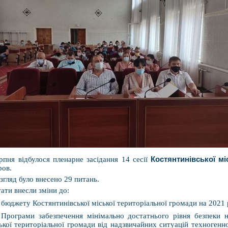
рпня відбулося пленарне засідання 14 сесії
Костянтинівської мі
ров.
згляд було внесено 29 питань.
ати внесли зміни до:
бюджету Костянтинівської міської територіальної громади на 2021 
Програми забезпечення мінімально достатнього рівня безпеки на
ької територіальної громади від надзвичайних ситуацій техногенн