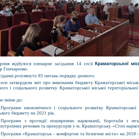
рпня відбулося пленарне засідання 14 сесії
Краматорської міс
р Гончаренко.
сіданні розглянуто 85 питань порядку денного.
ати затвердили звіт про виконання бюджету Краматорської міськ
ного і соціального розвитку Краматорської міської територіальної
и зміни до:
Програми економічного і соціального розвитку Краматорської 
ького бюджету на 2021 рік.
Програми з протидії поширенню наркоманії, боротьби з неза
хотропних речовин та прекурсорів у м. Краматорську «Стоп нарко
Програми «Краматорськ – комфортне та безпечне місто» на 2018 –