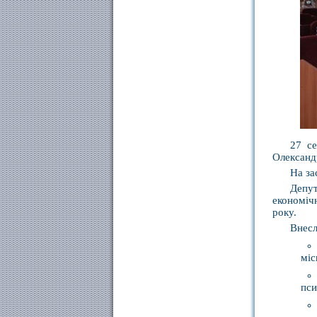
27 се
Олександ
На за
Депут
економіч
року.
Внесл
міс
пси