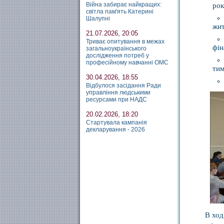
Війна забирає найкращих:
рок
світла пам'ять Катерині
Шалупні
жит
21.07.2026, 20:05
Триває опитування в межах
фін
загальноукраїнського
дослідження потреб у
професійному навчанні ОМС
тим
30.04.2026, 18:55
Відбулося засідання Ради
управління людськими
ресурсами при НАДС
20.02.2026, 18:20
Стартувала кампанія
декларування - 2026
В ход