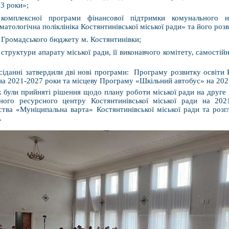
3 роки»;
комплексної програми фінансової підтримки комунального н
матологічна поліклініка Костянтинівської міської ради» та його роз
Громадського бюджету м. Костянтинівки;
структури апарату міської ради, її виконавчого комітету, самостійн
сіданні затвердили дві нові програми: Програму розвитку освіти К
на 2021-2027 роки та місцеву Програму «Шкільний автобус» на 202
 були прийняті рішення щодо плану роботи міської ради на друге 
ного ресурсного центру Костянтинівської міської ради на 202
ства «Муніципальна варта» Костянтинівської міської ради та розг
.