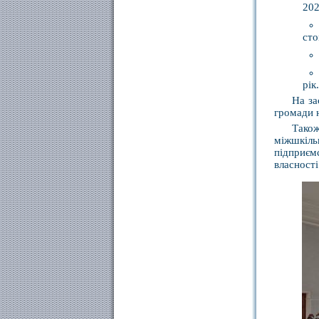
202
сто
рік.
На за
громади 
Також
міжшкіль
підприєм
власності