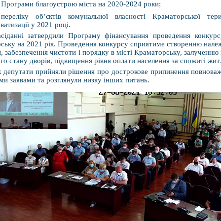
Програми благоустрою міста на 2020-2024 роки;
переліку об’єктів комунальної власності Краматорської тер
ватизації у 2021 році.
асіданні затвердили Програму фінансування проведення конкур
ську на 2021 рік. Проведення конкурсу сприятиме створенню нале
й, забезпечення чистоти і порядку в місті Краматорську, залучен
го стану дворів, підвищення рівня оплати населення за спожиті жи
 депутати прийняли рішення про дострокове припинення повноваже
ми заявами та розглянули низку інших питань.