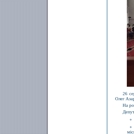
26 се
Олег Аза
На ро
Депут
міс