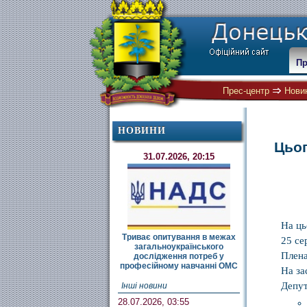
Пр
Прес-центр
Нови
НОВИНИ
Цьог
31.07.2026, 20:15
На ць
Триває опитування в межах
25 се
загальноукраїнського
Плена
дослідження потреб у
професійному навчанні ОМС
На за
Депут
Інші новини
28.07.2026, 03:55