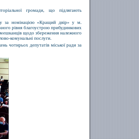
иторіальної громади, що підлягають
су за номінацією «Кращий двір» у м.
жного рівня благоустрою прибудинкових
ню мешканців щодо збереження належного
тлово-комунальні послуги.
нь чотирьох депутатів міської ради за