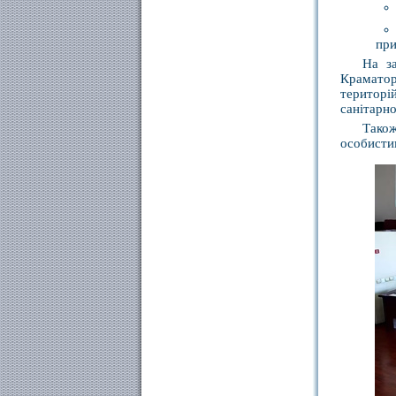
при
На з
Краматор
територі
санітарно
Також
особисти