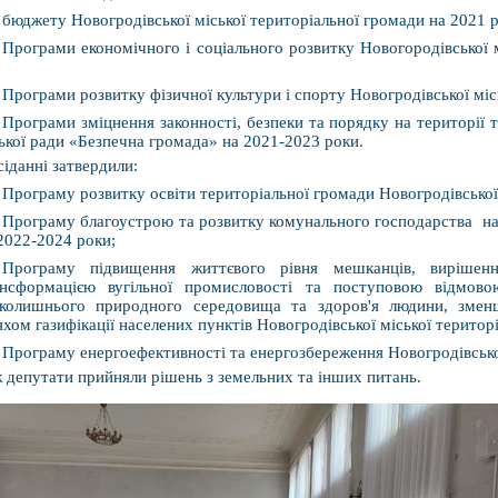
бюджету Новогродівської міської територіальної громади на 2021 р
Програми економічного і соціального розвитку Новогородівської 
Програми розвитку фізичної культури і спорту Новогродівської міс
Програми зміцнення законності, безпеки та порядку на території 
ької ради «Безпечна громада» на 2021-2023 роки.
сіданні затвердили:
Програму розвитку освіти територіальної громади Новогродівської 
Програму благоустрою та розвитку комунального господарства на 
2022-2024 роки;
Програму підвищення життєвого рівня мешканців, вирішен
ансформацією вугільної промисловості та поступовою відмово
вколишнього природного середовища та здоров'я людини, змен
хом газифікації населених пунктів Новогродівської міської територ
Програму енергоефективності та енергозбереження Новогродівської
 депутати прийняли рішень з земельних та інших питань.