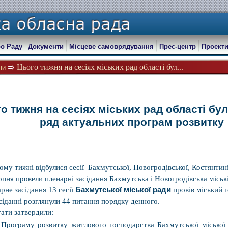
о Раду
Документи
Місцеве самоврядування
Прес-центр
Проекти
Цього тижня на сесіях міських рад області бул...
ни
о тижня на сесіях міських рад області бу
ряд актуальних програм розвитку
ому тижні відбулися сесії Бахмутської, Новогродівської, Костянтині
рпня провели пленарні засідання Бахмутська і Новогродівська міські
рне засідання 13 сесії
Бахмутської міської ради
провів міський г
сіданні розглянули 44 питання порядку денного.
ати затвердили:
Програму розвитку житлового господарства Бахмутської міської