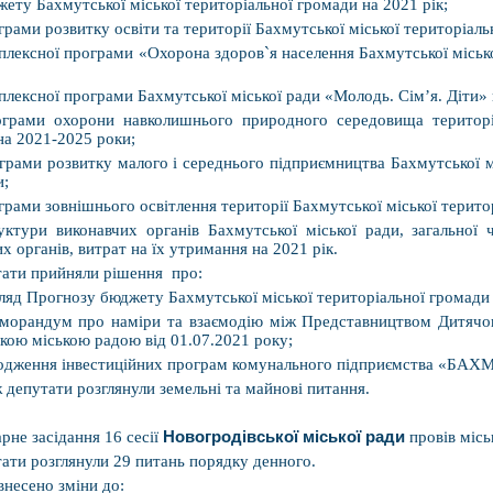
жету Бахмутської міської територіальної громади на 2021 рік;
грами розвитку освіти та території Бахмутської міської територіал
плексної програми «Охорона здоров`я населення Бахмутської міськ
плексної програми Бахмутської міської ради «Молодь. Сім’я. Діти»
грами охорони навколишнього природного середовища території
на 2021-2025 роки;
грами розвитку малого і середнього підприємництва Бахмутської м
и;
грами зовнішнього освітлення території Бахмутської міської терито
уктури виконавчих органів Бахмутської міської ради, загальної ч
х органів, витрат на їх утримання на 2021 рік.
ати прийняли рішення про:
гляд Прогнозу бюджету Бахмутської міської територіальної громади
морандум про наміри та взаємодію між Представництвом Дитяч
кою міською радою від 01.07.2021 року;
одження інвестиційних програм комунального підприємства «БА
 депутати розглянули земельні та майнові питання.
рне засідання 16 сесії
Новогродівської міської ради
провів місь
ати розглянули 29 питань порядку денного.
внесено зміни до: