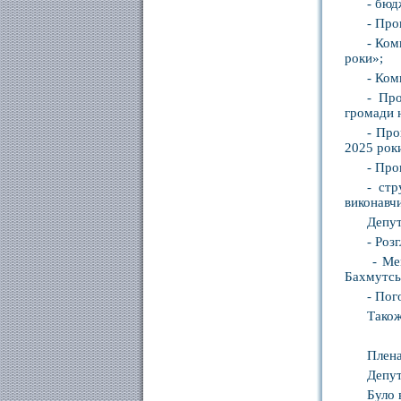
- бюд
- Про
- Ком
роки»;
- Ком
- Про
громади 
- Про
2025 рок
- Про
- стр
виконавчи
Депут
- Роз
- Ме
Бахмутсь
- Пог
Також
Плена
Депут
Було 