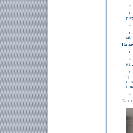
рік;
міс
На за
на 
тр
на
шля
Також