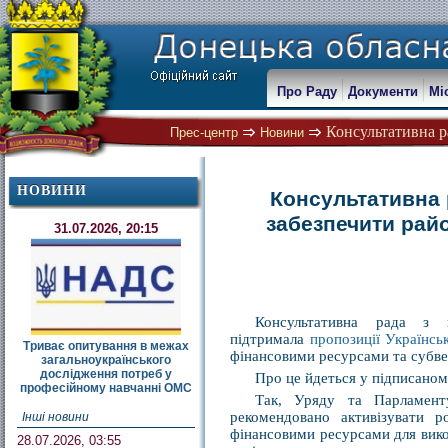
Про Раду
Документи
Мі
Консультативна р
Прес-центр
Новини
НОВИНИ
Консультативна 
забезпечити рай
31.07.2026, 20:15
Консультативна рада з 
підтримала
пропозиції Українсь
Триває опитування в межах
фінансовими ресурсами та субве
загальноукраїнського
дослідження потреб у
Про це йдеться у підписано
професійному навчанні ОМС
Так, Уряду та Парламенту
рекомендовано активізувати р
Інші новини
фінансовими ресурсами для вико
28.07.2026, 03:55