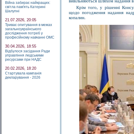
вивільняються шляхом надання ві
Війна забирає найкращих:
світла пам'ять Катерині
Крім того, у рішенні Конс
Шалупні
щодо погодження надання надр
копалин.
21.07.2026, 20:05
Триває опитування в межах
загальноукраїнського
дослідження потреб у
професійному навчанні ОМС
30.04.2026, 18:55
Відбулося засідання Ради
управління людськими
ресурсами при НАДС
20.02.2026, 18:20
Стартувала кампанія
декларування - 2026