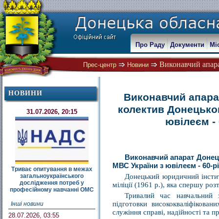
Про Раду
Документи
Мі
Виконавчий апара
Прес-центр
Новини
НОВИНИ
Виконавчий апара
колектив Донецько
31.07.2026, 20:15
ювілеєм - 
Виконавчий апарат Донец
МВС України з ювілеєм - 60-р
Триває опитування в межах
загальноукраїнського
Донецький юридичний інститу
дослідження потреб у
міліції (1961 р.), яка спершу р
професійному навчанні ОМС
Тривалий час навчальний 
підготовки висококваліфікован
Інші новини
служіння справі, надійності та п
28.07.2026, 03:55