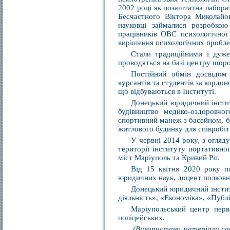
2002 році як позаштатна лаборат
Бесчастного Віктора Миколайов
науковці займалися розробко
працівників ОВС психологічної 
вирішення психологічних пробле
Стали традиційними і дуже 
проводяться на базі центру щоро
Постійний обмін досвідом
курсантів та студентів за кордон
що відбуваються в Інституті.
Донецький юридичний інститу
будівництво медико-оздоровчог
спортивний манеж з басейном, б
житлового будинку для співробітн
У червні 2014 року, з огляду
території інституту портативної
міст Маріуполь та Кривий Ріг.
Від 15 квітня 2020 року 
юридичних наук, доцент полковни
Донецький юридичний інстит
діяльність», «Економіка», «Публ
Маріупольський центр перви
поліцейських.
(Використано матеріали са