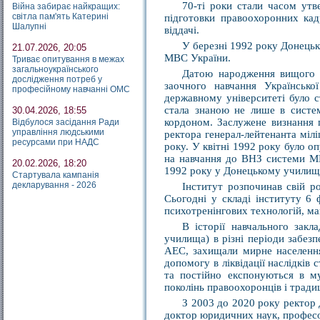
70-ті роки стали часом утв
Війна забирає найкращих:
світла пам'ять Катерині
підготовки правоохоронних кад
Шалупні
віддачі.
У березні 1992 року Донецьк
21.07.2026, 20:05
МВС України.
Триває опитування в межах
загальноукраїнського
Датою народження вищого н
дослідження потреб у
заочного навчання Українсько
професійному навчанні ОМС
державному університеті було с
стала знаною не лише в систем
30.04.2026, 18:55
кордоном. Заслужене визнання 
Відбулося засідання Ради
управління людськими
ректора генерал-лейтенанта міл
ресурсами при НАДС
року. У квітні 1992 року було 
на навчання до ВНЗ системи МВС
20.02.2026, 18:20
1992 року у Донецькому училищі 
Стартувала кампанія
декларування - 2026
Інститут розпочинав свій ро
Сьогодні у складі інституту 6 
психотренінгових технологій, ма
В історії навчального закл
училища) в різні періоди забез
АЕС, захищали мирне населення 
допомогу в ліквідації наслідків 
та постійно експонуються в му
поколінь правоохоронців і тради
З 2003 до 2020 року ректор
доктор юридичних наук, професо