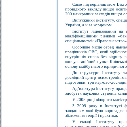
Саме під керівництвом Вікт
провідного закладу вищої освіт
200 найкращих закладів вищої ос
Випускники інституту, спеці
України, а й за кордоном.
Інститут ліцензований на 
кваліфікаційними рівнями «бак
спеціальностей «Правознавство»,
Особливе місце серед навчал
працівників ОВС, який здійснює 
внутрішніх справ без відриву 
консультаційний пункт Київсько
основу майбутнього юридичного 
До структури Інституту та
дослідний центр психотренінгови
підготовки, три науково-дослідні
Ад’юнктура iнституту працює
здобуття наукових ступенів канд
У 2008 році відкрито магіст
З 2009 року в Інституті ф
завданням якої було впроваджен
зближення теорії і практики.
У складі Інституту прац
психотренінгових технологій. Ст