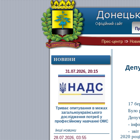
Пр
Прес-центр
Нови
НОВИНИ
Депу
31.07.2026, 20:15
17 бе
Триває опитування в межах
Було 
загальноукраїнського
дослідження потреб у
Депут
професійному навчанні ОМС
- інф
Інші новини
- зві
2020 році
28.07.2026, 03:55