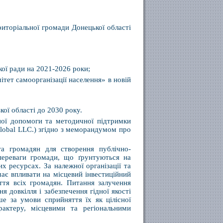
риторіальної громади Донецької області
кої ради на 2021-2026 роки;
тет самоорганізації населення» в новій
ої області до 2030 року.
ної допомоги та методичної підтримки
lobal LLC.) згідно з меморандумом про
та громадян для створення публічно-
 переваги громади, що ґрунтуються на
х ресурсах. За належної організації та
має впливати на місцевий інвестиційний
иття всіх громадян. Питання залучення
я довкілля і забезпечення гідної якості
е за умови сприйняття їх як цілісної
рактеру, місцевими та регіональними