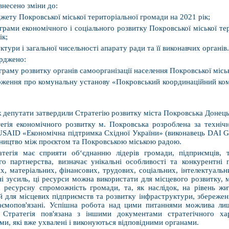
внесено зміни до:
жету Покровської міської територіальної громади на 2021 рік;
грами економічного і соціального розвитку Покровської міської те
ік;
уктури і загальної чисельності апарату ради та її виконавчих органів.
рджено:
граму розвитку органів самоорганізації населення Покровської місь
оження про комунальну установу «Покровський координаційний комі
 депутати затвердили Стратегію розвитку міста Покровська Донецьк
егія економічного розвитку м. Покровська розроблена за техніч
USAID «Економічна підтримка Східної України» (виконавець DAI G
тництво між проєктом та Покровською міською радою.
атегія має сприяти об‘єднанню лідерів громади, підприємців, 
го партнерства, визначає унікальні особливості та конкурентні
, матеріальних, фінансових, трудових, соціальних, інтелектуальни
ні зусиль, ці ресурси можна використати для місцевого розвитку, 
а ресурсну спроможність громади, та, як наслідок, на рівень ж
й для місцевих підприємств та розвитку інфраструктури, збереженн
аємопов'язані. Успішна робота над цими питаннями можлива лиш
 Стратегія пов'язана з іншими документами стратегічного ха
и, які вже ухвалені і виконуються відповідними органами.