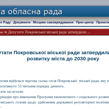
о Раду
Документи
Місцеве самоврядування
Прес-центр
Проекти
Депутати Покровської міської ради затвердили ...
ни
тати Покровської міської ради затвердил
розвитку міста до 2030 року
резня відбулася чергова сьома сесія Покровської міської ради, яку 
розглянуто 53 питання порядку денного.
ати заслухали:
ормацію про виконання Програми економічного і соціального розвит
т міського голови щодо здійснення державної регуляторної політи
.