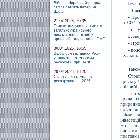
Війна забирає найкращих:
Було 
світла пам'ять Катерині
- бюд
Шалупні
- Про
21.07.2026, 20:05
на 2021 р
Триває опитування в межах
- стр
загальноукраїнського
дослідження потреб у
Затве
професійному навчанні ОМС
- Про
30.04.2026, 18:55
- пол
Відбулося засідання Ради
редакції.
управління людськими
ресурсами при НАДС
Також
20.02.2026, 18:20
Страт
Стартувала кампанія
декларування - 2026
проєкту 
співробі
Стр
приватно
природних
об’єднан
клімат т
інвестиці
життя вз
системи.
програмам