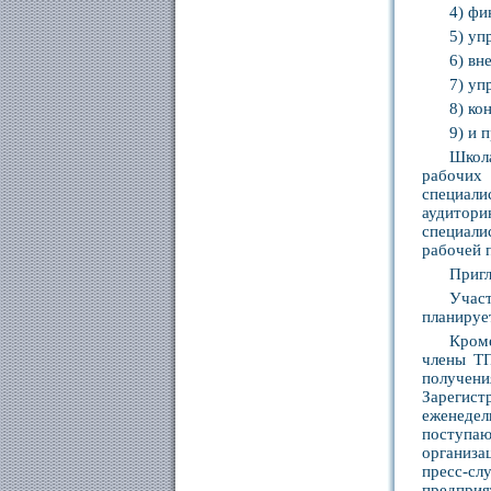
4) фи
5) уп
6) вн
7) уп
8) ко
9) и п
Школа
рабочих
специали
аудитори
специали
рабочей 
Пригл
Участ
планируе
Кром
члены ТП
получени
Зарегист
еженеде
поступа
организа
пресс-сл
предприя