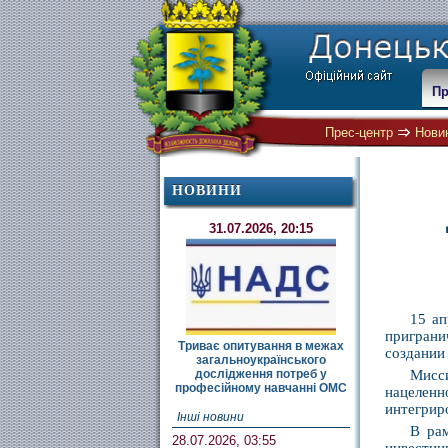
Пр
Прес-центр
Нови
НОВИНИ
31.07.2026, 20:15
15 ап
приграни
Триває опитування в межах
создании
загальноукраїнського
дослідження потреб у
Мисс
професійному навчанні ОМС
нацеленн
интегрир
Інші новини
В ра
28.07.2026, 03:55