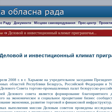
о Раду
Документи
Місцеве самоврядування
Прес-центр
Проекти
Деловой и инвестиционный климат приграничья...
ни
Деловой и инвестиционный климат пригр
реля 2008 г. в г. Харькове на учредительном заседании Президе
чных областей Республики Беларусь, Российской Федерации и 
 Делового Совета торгово-промышленных палат белорусско-российс
ией Делового совета является формирование благоприятного д
ого на экономическое и социальное процветание бизнес сообщес
ование экономики, развитие торговой и финансовой инфраструктур
мках выполнения миссии Деловым советом проведены исследова