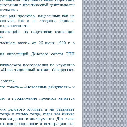
 механизмы повышения инвестиционной
ьзования в практической деятельности
тельства.
ван ряд проектов, нацеленных как на
аничья, так и на создание единого
к, в частности:
инноваций» по подготовке концепции
я.
еменном ввозе» от 26 июня 1990 г. в
ия инвестиций Делового совета ТПП
логического исследования по изучению
 «Инвестиционный климат белорусско-
совета».
ого совета – «Новостные дайджесты» и
ач и продвижения проектов является
ния делового климата и не развивает
гда и только тогда, когда все бизнес
овании данного инструмента. Для этого
ать кооперационные и интеграционные