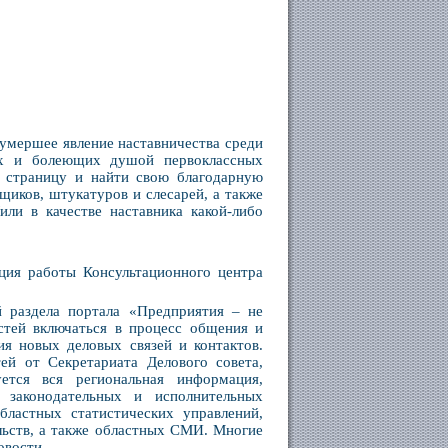
умершее явление наставничества среди
ых и болеющих душой первоклассных
ь страницу и найти свою благодарную
щиков, штукатуров и слесарей, а также
ли в качестве наставника какой-либо
ация работы Консультационного центра
й раздела портала «Предприятия – не
тей включаться в процесс общения и
ия новых деловых связей и контактов.
ей от Секретариата Делового совета,
ется вся региональная информация,
 законодательных и исполнительных
бластных статистических управлений,
льств, а также областных СМИ. Многие
овости.