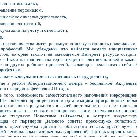
нансы и экономика,
равление персоналом,
ешнеэкономическая деятельность,
равление логистикой,
нсультации по учету и отчетности,
р.
 наставничества имеет реальную попытку возродить практически 
 профессий. Мы убеждены, что найдется немало инициативн
стов, которые захотят на имеющемся Интернет ресурсе создат
ю. Школа наставничества ждет токарей и плотников, швей и камен
стов других рабочих профессий, желающих реализовать себя и/и
профессии.
ашаем консультантов и наставников к сотрудничеству.
ие в работе Консультационного центра – бесплатное. Актуализ
тся с середины февраля 2011 года.
е того, возможность самостоятельного наполнения информацие
П» позволит предприятиям и организациям приграничных облас
я позитивных результатов в своей деятельности за счет появлен
рированные на портале предприятия, кроме специальных новост
льно получают Новостные дайджесты, в которых аккумулиру
ющая от партнеров Делового совета: пресс-служб областных
ций, пресс-службы Донецкого областного совета, пресс-служб о
ужб региональных таможенных управлений, торговых представите
тия приграничья включаются в данный процесс и публикуют свои н