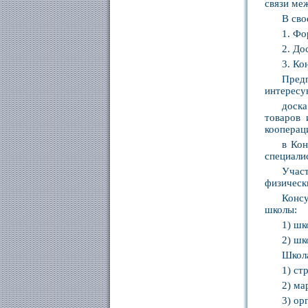
связи ме
В сво
1. Фо
2. До
3. Ко
Пред
интересу
доск
товаров 
кооперац
в Ко
специали
Участ
физическ
Консу
школы:
1) шк
2) шк
Школа
1) ст
2) ма
3) ор