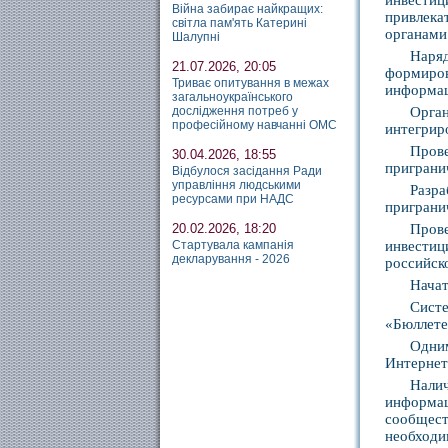
инвестиц
Війна забирає найкращих:
привлека
світла пам'ять Катерині
органами
Шалупні
Наряд
21.07.2026, 20:05
формиро
Триває опитування в межах
информац
загальноукраїнського
дослідження потреб у
Орга
професійному навчанні ОМС
интегрир
Пров
30.04.2026, 18:55
приграни
Відбулося засідання Ради
управління людськими
Разр
ресурсами при НАДС
приграни
20.02.2026, 18:20
Прове
Стартувала кампанія
инвестиц
декларування - 2026
российск
Начат
Систе
«Бюллете
Одни
Интернет 
Нали
информац
сообщест
необходи