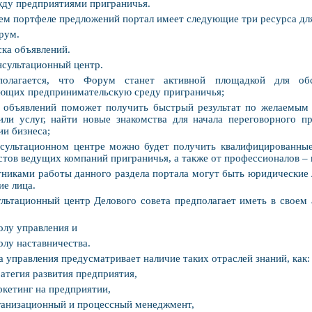
жду предприятиями приграничья.
ем портфеле предложений портал имеет следующие три ресурса дл
рум.
ска объявлений.
нсультационный центр.
полагается, что Форум станет активной площадкой для обс
ющих предпринимательскую среду приграничья;
а объявлений поможет получить быстрый результат по желаемым
или услуг, найти новые знакомства для начала переговорного п
ии бизнеса;
нсультационном центре можно будет получить квалифицированны
стов ведущих компаний приграничья, а также от профессионалов – 
никами работы данного раздела портала могут быть юридические 
ие лица.
льтационный центр Делового совета предполагает иметь в своем 
олу управления и
олу наставничества.
 управления предусматривает наличие таких отраслей знаний, как:
ратегия развития предприятия,
ркетинг на предприятии,
ганизационный и процессный менеджмент,