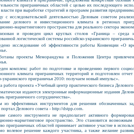
ионного климата в приграничье, предложены конкретные базовые
тельности приграничных областей с целью их последующего испол
 власти при выработке стратегий и программ развития предпринима
у с исследовательской деятельностью Деловым советом реализо
вание делового и инвестиционного климата в регионах пригр
ионно-маркетингового пространства для реального сектора экономи
низован и проведен цикл круглых столов «Граница – среда 
ованной логистической системы российско-украинского приграничь
едено исследование об эффективности работы Конвенции «О вр
чье.
аботаны проекты Меморандума и Положения Центра привлечен
чья.
ден комплекс работ по подготовке и проведению первого социо
ионного климата приграничных территорий и подготовлен отчет
о-украинского приграничья 2010: получаем новый импульс».
а работа проекта «Учебный центр практического бизнеса Делового 
матически издаются электронные информационные издания Делов
нь приграничного сотрудничества».
м из эффективных инструментов для решения обозначенных зад
портал Делового совета - http://dstpp.com.
чие самого инструмента не предполагает активного формирова
ионно-маркетинговое пространство. Это становится возможным то
во приграничных областей принимает активное участие в использ
мо волевое решение каждого участника, а также желание развив