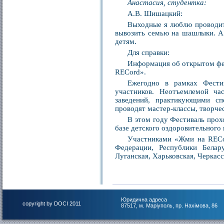
Анастасия, студентка:
А.В. Шишацкий:
Выходные я люблю проводить
вывозить семью на шашлыки. А 
детям.
Для справки:
Информация об открытом фе
RECord».
Ежегодно в рамках Фестив
участников. Неотъемлемой ча
заведений, практикующими сп
проводят мастер-классы, творче
В этом году Фестиваль прохо
базе детского оздоровительного
Участниками «Жми на RECor
Федерации, Республики Белар
Луганская, Харьковская, Черкасс
Юридична адреса
copyright by DOCI 2011
87517, м. Маріуполь, пр. Нахімова, 86