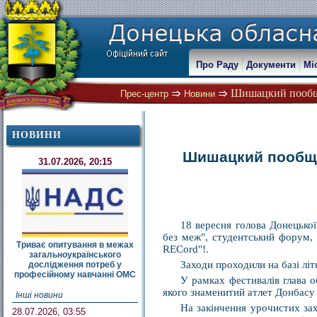
Про Раду
Документи
Мі
Шишацкий пообща
Прес-центр
Новини
НОВИНИ
Шишацкий пообща
31.07.2026, 20:15
18 вересня голова Донецько
без меж", студентський форум, 
Триває опитування в межах
RECord"!.
загальноукраїнського
Заходи проходили на базі лі
дослідження потреб у
професійному навчанні ОМС
У рамках фестивалів глава о
якого знаменитий атлет Донбасу
Інші новини
На закінчення урочистих за
28.07.2026, 03:55