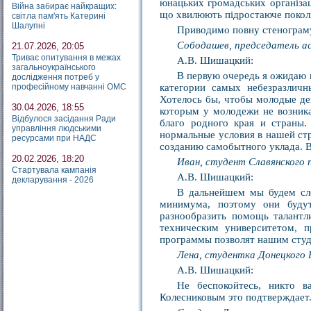
юнацьких громадських організац
Війна забирає найкращих:
що хвилюють підростаюче поколі
світла пам'ять Катерині
Шалупні
Приводимо повну стенограму 
Сободашев, председатель а
21.07.2026, 20:05
Триває опитування в межах
А.В. Шишацкий:
загальноукраїнського
В первую очередь я ожидаю 
дослідження потреб у
професійному навчанні ОМС
категории самых небезразлич
Хотелось бы, чтобы молодые деп
30.04.2026, 18:55
которым у молодежи не возника
Відбулося засідання Ради
благо родного края и страны.
управління людськими
нормальные условия в нашей стр
ресурсами при НАДС
созданию самобытного уклада. В
20.02.2026, 18:20
Иван, студент Славянского 
Стартувала кампанія
А.В. Шишацкий:
декларування - 2026
В дальнейшем мы будем сл
минимума, поэтому они будут
разнообразить помощь талантл
техническим университетом, п
программы позволят нашим студ
Лена, студентка Донецкого
А.В. Шишацкий:
Не беспокойтесь, никто в
Колесниковым это подтверждает