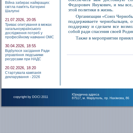
Війна забирає найкращих:
Федорович Янукович, и мы все,
світла пам'ять Катерині
этой политики в жизнь.
Шалупні
Организации «Союз Чернобыл
21.07.2026, 20:05
поддерживаете чернобыльцев, о
Триває опитування в межах
поддержку и сделаем все возмо
загальноукраїнського
собой ради спасения своей Роди
дослідження потреб у
професійному навчанні ОМС
Также в мероприятии принял
30.04.2026, 18:55
Відбулося засідання Ради
управління людськими
ресурсами при НАДС
20.02.2026, 18:20
Стартувала кампанія
декларування - 2026
Юридична адреса
copyright by DOCI 2011
87517, м. Маріуполь, пр. Нахімова, 86