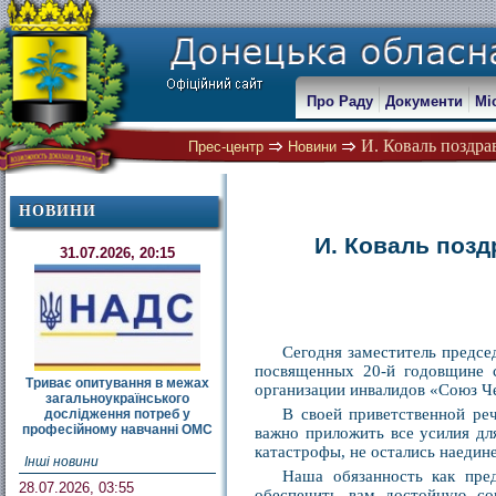
Про Раду
Документи
Мі
И. Коваль поздра
Прес-центр
Новини
НОВИНИ
И. Коваль поз
31.07.2026, 20:15
Сегодня заместитель предсе
посвященных 20-й годовщине с
Триває опитування в межах
организации инвалидов «Союз Ч
загальноукраїнського
В своей приветственной ре
дослідження потреб у
професійному навчанні ОМС
важно приложить все усилия дл
катастрофы, не остались наедин
Інші новини
Наша обязанность как пре
28.07.2026, 03:55
обеспечить вам достойную со