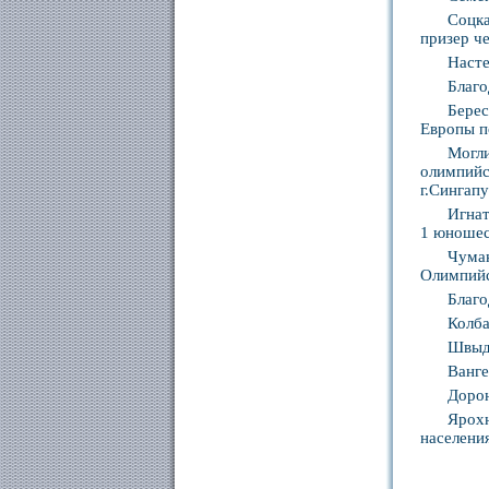
Соцк
призер ч
Насте
Благо
Бере
Европы п
Могл
олимпийс
г.Сингап
Игнат
1 юношес
Чума
Олимпийс
Благо
Колба
Швыдк
Ванге
Дорон
Ярохн
населени