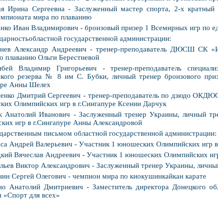
ая Ирина Сергеевна - Заслуженный мастер спорта, 2-х кратный
емпионата мира по плаванию
нко Иван Владимирович - бронзовый призер 1 Всемирных игр по 
дарностьобластной государственной администрации:
снев Александр Андреевич - тренер-преподаватель ДЮСШ СК «И
о плаванию Ольги Берестневой
ибей Владимир Григорьевич - тренер-преподаватель специал
кого резерва № 8 им С. Бубки, личный тренер бронзового при
уре Анны Шелех
енко Дмитрий Сергеевич - тренер-преподаватель по дзюдо ОКДЮ
ких Олимпийских игр в г.Сингапуре Ксении Дарчук
к Анатолий Иванович - Заслуженный тренер Украины, личный тр
ких игр в г.Сингапуре Анны Александровой
дарственным письмом областной государственной администрации:
са Андрей Валерьевич - Участник 1 юношеских Олимпийских игр в
ий Вячеслав Андреевич - Участник 1 юношеских Олимпийских игр
льев Виктор Александрович - Заслуженный тренер Украины, личны
ин Сергей Олегович - чемпион мира по киокушинкайкан карате
о Анатолий Дмитриевич - Заместитель директора Донецкого обл
я «Спорт для всех»