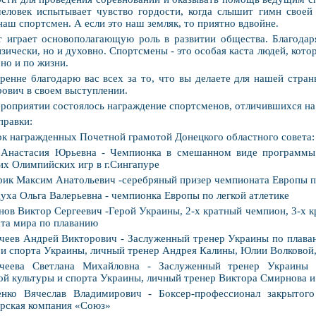
еловек испытывает чувство гордости, когда слышит гимн своей
наш спортсмен. А если это наш земляк, то приятно вдвойне.
 играет основополагающую роль в развитии общества. Благодар
зически, но и духовно. Спортсмены - это особая каста людей, кото
 но и по жизни.
ренне благодарю вас всех за то, что вы делаете для нашей стран
ович в своем выступлении.
роприятии состоялось награждение спортсменов, отличившихся на 
правки:
к награжденных Почетной грамотой Донецкого областного совета:
 Анастасия Юрьевна - Чемпионка в смешанном виде программы
х Олимпийских игр в г.Сингапуре
ик Максим Анатольевич -серебряный призер чемпионата Европы по
уха Ольга Валерьевна - чемпионка Европы по легкой атлетике
ов Виктор Сергеевич -Герой Украины, 2-х кратный чемпион, 3-х 
та мира по плаванию
чеев Андрей Викторович - Заслуженный тренер Украины по плава
 и спорта Украины, личный тренер Андрея Калины, Юлии Волковой
ачеева Светлана Михайловна - Заслуженный тренер Украины 
ой культуры и спорта Украины, личный тренер Виктора Смирнова и
енко Вячеслав Владимирович - Боксер-профессионал закрытого
рская компания «Союз»