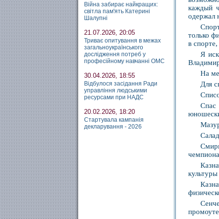
Війна забирає найкращих:
каждый ч
світла пам'ять Катерині
одержал 
Шалупні
Спорт
21.07.2026, 20:05
только фи
Триває опитування в межах
в спорте,
загальноукраїнського
Я иск
дослідження потреб у
професійному навчанні ОМС
Владимир
На ме
30.04.2026, 18:55
Відбулося засідання Ради
Для с
управління людськими
Списо
ресурсами при НАДС
Спас
20.02.2026, 18:20
юношески
Стартувала кампанія
Мазур
декларування - 2026
Салад
Смирн
чемпиона
Казна
культуры
Казн
физическ
Сенч
промоуте