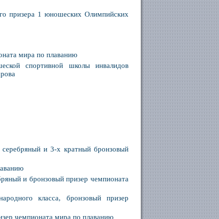
ого призера 1 юношеских Олимпийских
оната мира по плаванию
ошеской спортивной школы инвалидов
арова
 серебряный и 3-х кратный бронзовый
лаванию
бряный и бронзовый призер чемпионата
ародного класса, бронзовый призер
изер чемпионата мира по плаванию