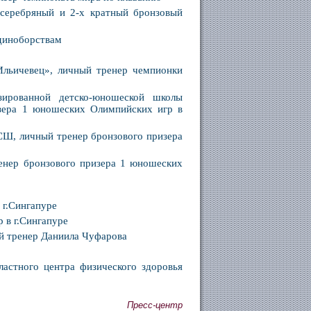
 серебряный и 2-х кратный бронзовый
единоборствам
льичевец», личный тренер чемпионки
изированной детско-юношеской школы
зера 1 юношеских Олимпийских игр в
СШ, личный тренер бронзового призера
енер бронзового призера 1 юношеских
 г.Сингапуре
 в г.Сингапуре
й тренер Даниила Чуфарова
астного центра физического здоровья
Пресс-центр