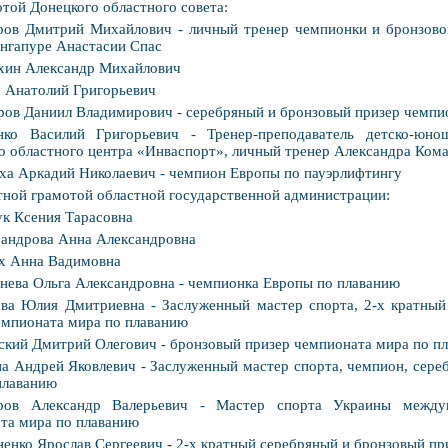
той Донецкого областного совета:
ров Дмитрий Михайлович - личный тренер чемпионки и бронзов
Сингапуре Анастасии Спас
хин Александр Михайлович
 Анатолий Григорьевич
ов Даниил Владимирович - серебряный и бронзовый призер чемпи
нко Василий Григорьевич - Тренер-преподаватель детско-юн
о областного центра «Инваспорт», личный тренер Александра Ком
а Аркадий Николаевич - чемпион Европы по пауэрлифтингу
ной грамотой областной государственной администрации:
к Ксения Тарасовна
андрова Анна Александровна
х Анна Вадимовна
нева Ольга Александровна - чемпионка Европы по плаванию
ва Юлия Дмитриевна - Заслуженный мастер спорта, 2-х кратный
емпионата мира по плаванию
ский Дмитрий Олегович - бронзовый призер чемпионата мира по п
а Андрей Яковлевич - Заслуженный мастер спорта, чемпион, сере
плаванию
ров Александр Валерьевич - Мастер спорта Украины междун
та мира по плаванию
енко Ярослав Сергеевич - 2-х кратный серебряный и бронзовый пр