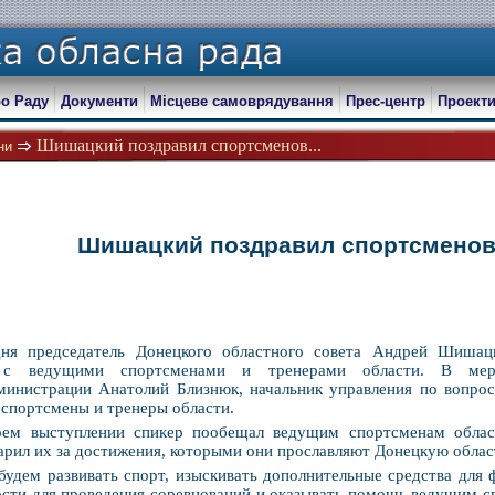
о Раду
Документи
Місцеве самоврядування
Прес-центр
Проекти
Шишацкий поздравил спортсменов...
ни
Шишацкий поздравил спортсмено
дня председатель Донецкого областного совета Андрей Шишац
 с ведущими спортсменами и тренерами области. В мероп
министрации Анатолий Близнюк, начальник управления по вопро
 спортсмены и тренеры области.
оем выступлении спикер пообещал ведущим спортсменам облас
арил их за достижения, которыми они прославляют Донецкую облас
удем развивать спорт, изыскивать дополнительные средства для 
сти для проведения соревнований и оказывать помощь ведущим сп