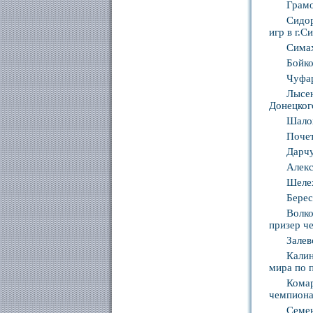
Грамо
Сидо
игр в г.
Сима
Бойко
Чуфар
Лысе
Донецког
Шалох
Почет
Дарчу
Алекс
Шеле
Берес
Волко
призер ч
Залев
Калин
мира по 
Кома
чемпиона
Семен