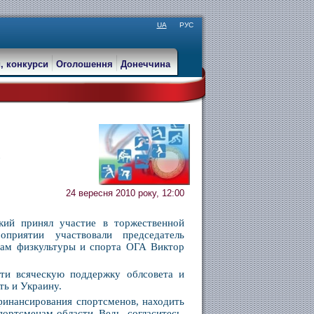
UA
РУС
, конкурси
Оголошення
Донеччина
в
24 вересня 2010 року, 12:00
кий принял участие в торжественной
риятии участвовали председатель
сам физкультуры и спорта ОГА Виктор
ти всяческую поддержку облсовета и
ть и Украину.
финансирования спортсменов, находить
ортсменам области. Ведь, согласитесь,