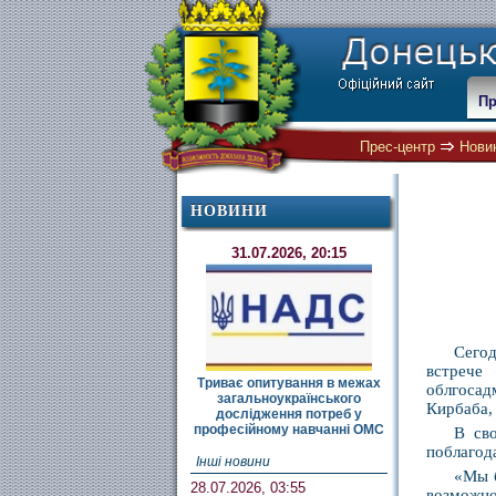
Пр
Прес-центр
Нови
НОВИНИ
31.07.2026, 20:15
Сего
встрече
Триває опитування в межах
облгосад
загальноукраїнського
Кирбаба,
дослідження потреб у
професійному навчанні ОМС
В св
поблагод
Інші новини
«Мы б
28.07.2026, 03:55
возможно