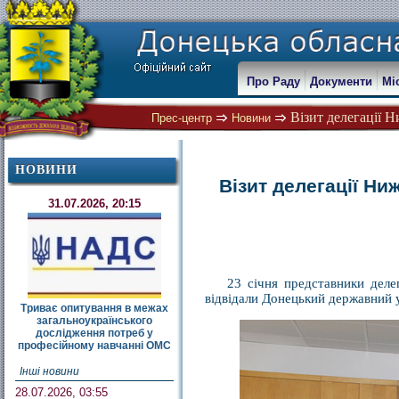
Про Раду
Документи
Мі
Візит делегації Н
Прес-центр
Новини
НОВИНИ
Візит делегації Н
31.07.2026, 20:15
23 січня представники деле
відвідали Донецький державний у
Триває опитування в межах
загальноукраїнського
дослідження потреб у
професійному навчанні ОМС
Інші новини
28.07.2026, 03:55