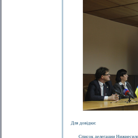
Для довідки:
Список делегации Нижнесилез