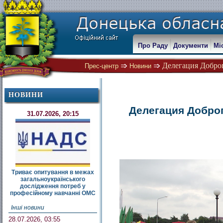
Про Раду
Документи
Мі
Делегация Доброп
Прес-центр
Новини
НОВИНИ
Делегация Добро
31.07.2026, 20:15
Триває опитування в межах
загальноукраїнського
дослідження потреб у
професійному навчанні ОМС
Інші новини
28.07.2026, 03:55