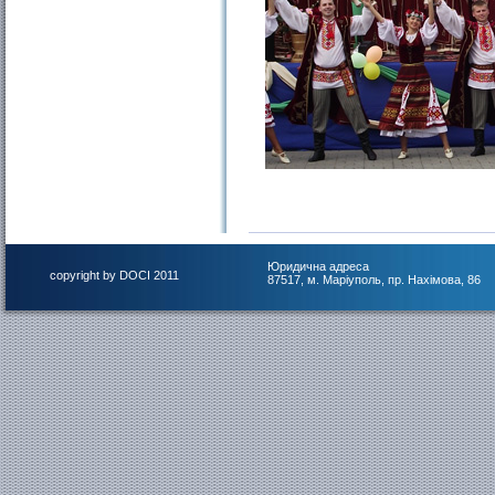
Юридична адреса
copyright by DOCI 2011
87517, м. Маріуполь, пр. Нахімова, 86