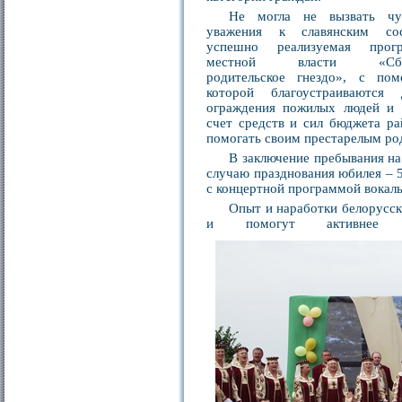
Не могла не вызвать чу
уважения к славянским со
успешно реализуемая прог
местной власти «Сбе
родительское гнездо», с по
которой благоустраиваются 
ограждения пожилых людей и 
счет средств и сил бюджета рай
помогать своим престарелым ро
В заключение пребывания на
случаю празднования юбилея – 5
с концертной программой вокаль
Опыт и наработки белорусск
и помогут активнее 