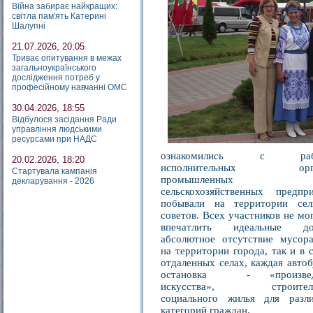
Війна забирає найкращих:
світла пам'ять Катерині
Шалупні
21.07.2026, 20:05
Триває опитування в межах
загальноукраїнського
дослідження потреб у
професійному навчанні ОМС
30.04.2026, 18:55
Відбулося засідання Ради
управління людськими
ресурсами при НАДС
ознакомились с раб
20.02.2026, 18:20
исполнительных орга
Стартувала кампанія
промышленных
декларування - 2026
сельскохозяйственных предпри
побывали на территории сел
советов. Всех участников не мо
впечатлить идеальные дор
абсолютное отсутствие мусора
на территории города, так и в 
отдаленных селах, каждая автоб
остановка - «произвед
искусства», строитель
социального жилья для разл
категорий граждан.