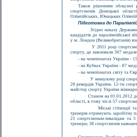
Також рішенням обласної 
спортсменів Донецької област
Олімпійських, Юнацьких Олімпійс
Підготовка до Паралімпі
Згідно наказу Державної с
кандідатів до паралімпійської з
у м. Лондон (Великобританія) вхо
У 2011 році спортсмени-ін
спорту, де завоювали 307 медалей
- на чемпіонатах України - 15
- на Кубках України - 87 меда
- на чемпіонатах світу та Євр
У минулому році спортсмени
20 рекордів України. 12-ти спо
майстер спорту України міжнаро
Станом на 01.01.2012 до ск
області, в тому чіслі 57 спортсме
Міські стіпендії та мате
тренерів отримують заробітну п
21 спортсменам-інвалідам та 5
тренери; 38 спортсменів навчают