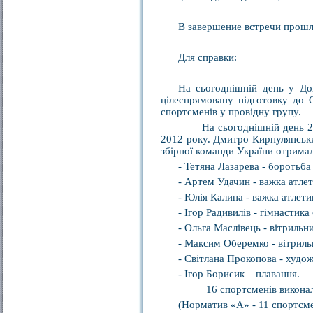
В завершение встречи прошл
Для справки:
На сьогоднішній день у Дон
цілеспрямовану підготовку до О
спортсменів у провідну групу.
На сьогоднішній день 25 сп
2012 року. Дмитро Кирпулянський
збірної команди України отримал
- Тетяна Лазарева - боротьба 
- Артем Удачин - важка атлет
- Юлія Калина - важка атлети
- Ігор Радивилів - гімнастика
- Ольга Маслівець - вітрильн
- Максим Оберемко - вітриль
- Світлана Прокопова - худож
- Ігор Борисик – плавання.
16 спортсменів виконали ол
(Норматив «А» - 11 спортсме