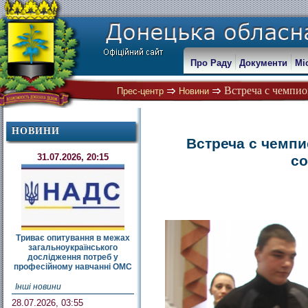
Про Раду
Документи
Мі
Встреча с чемпио
Прес-центр
Новини
НОВИНИ
Встреча с чемп
31.07.2026, 20:15
со
Триває опитування в межах
загальноукраїнського
дослідження потреб у
професійному навчанні ОМС
Інші новини
28.07.2026, 03:55