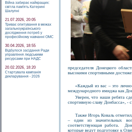
Війна забирає найкращих:
світла пам'ять Катерині
Шалупні
21.07.2026, 20:05
Триває опитування в межах
загальноукраїнського
дослідження потреб у
професійному навчанні ОМС
30.04.2026, 18:55
Відбулося засідання Ради
управління людськими
ресурсами при НАДС
20.02.2026, 18:20
председателя Донецкого област
Стартувала кампанія
высокими спортивными достиже
декларування - 2026
«Каждый из вас – это лично
международного имиджа как Донб
Уверен, что наши ребята сд
спортивную славу Донбасса», - с
Также Игорь Коваль отметил,
– один из значительных воп
соответствующая работа. Дон
которые ведут подготовку к Ол