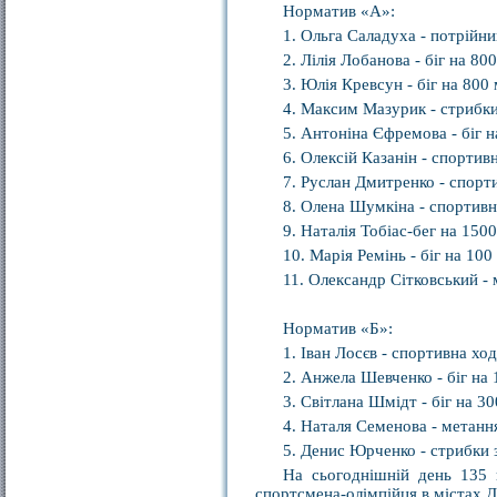
Норматив «А»:
1. Ольга Саладуха - потрійни
2. Лілія Лобанова - біг на 800
3. Юлія Кревсун - біг на 800 
4. Максим Мазурик - стрибк
5. Антоніна Єфремова - біг н
6. Олексій Казанін - спортив
7. Руслан Дмитренко - спорт
8. Олена Шумкіна - спортивн
9. Наталія Тобіас-бег на 1500
10. Марія Ремінь - біг на 100
11. Олександр Сітковський -
Норматив «Б»:
1. Іван Лосєв - спортивна ход
2. Анжела Шевченко - біг на 
3. Світлана Шмідт - біг на 3
4. Наталя Семенова - метанн
5. Денис Юрченко - стрибки
На сьогоднішній день 135 п
спортсмена-олімпійця в містах До