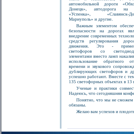
автомобильной дороги «Обх
Донецк», автодорога на
«Успенка», «Славянск-Дон
Мариуполь» и другие.
Важным элементом обеспе
безопасности на дорогах явл
внедрение современных техноло
средств регулирования доро
движения. Это - примен
светофоров со светодиод
элементами вместо ламп накалив
использование обратного от
времени и звукового сопровожд
дублирующих светофоров и др
успешно работают. Вместе с те
135 светофорных объектах в 13 
Ученые и практики совмес
Надеюсь, что сегодняшняя конфе
Понятно, что мы не сможем 
обязаны.
Желаю вам успехов и плодот