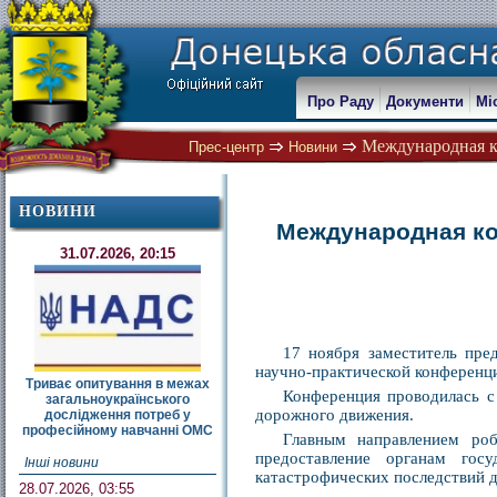
Про Раду
Документи
Мі
Международная к
Прес-центр
Новини
НОВИНИ
Международная ко
31.07.2026, 20:15
17 ноября заместитель пре
научно-практической конференц
Триває опитування в межах
Конференция проводилась с
загальноукраїнського
дорожного движения.
дослідження потреб у
професійному навчанні ОМС
Главным направлением роб
предоставление органам госу
Інші новини
катастрофических последствий 
28.07.2026, 03:55