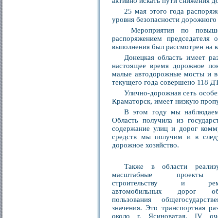
активно искать пути снижения д
25 мая этого года распор
уровня безопасности дорожного 
Мероприятия по повышен
распоряжением председателя 
выполнения был рассмотрен на ко
Донецкая область имеет ра
настоящее время дорожное пок
малые автодорожные мосты и в
текущего года совершено 118 ДТ
Улично-дорожная сеть особен
Краматорск, имеет низкую пропу
В этом году мы наблюдаем
Область получила из государс
содержание улиц и дорог комм
средств мы получим и в след
дорожное хозяйство.
Также в области реализ
масштабные проекты
строительству и рем
автомобильных дорог об
пользования общегосударстве
значения. Это транспортная раз
около г. Ясиноватая, IV оч