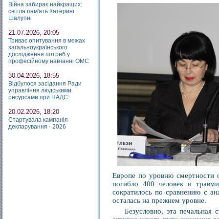
Війна забирає найкращих:
світла пам'ять Катерині
Шалупні
21.07.2026, 20:05
Триває опитування в межах
загальноукраїнського
дослідження потреб у
професійному навчанні ОМС
30.04.2026, 18:55
Відбулося засідання Ради
управління людськими
ресурсами при НАДС
20.02.2026, 18:20
Стартувала кампанія
декларування - 2026
Европе по уровню смертности о
погибло 400 человек и травми
сократилось по сравнению с ан
осталась на прежнем уровне.
Безусловно, эта печальная 