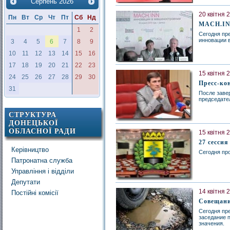
Серпень
2026
20 квітня 
Пн
Вт
Ср
Чт
Пт
Сб
Нд
MACH.INN
1
2
Сегодня пр
инновации 
3
4
5
6
7
8
9
10
11
12
13
14
15
16
17
18
19
20
21
22
23
15 квітня 
24
25
26
27
28
29
30
Пресс-ко
31
После заве
председате
СТРУКТУРА
ДОНЕЦЬКОЇ
ОБЛАСНОЇ РАДИ
15 квітня 
27 сессия
Керівництво
Сегодня про
Патронатна служба
Управління і відділи
Депутати
14 квітня 
Постійні комісії
Совещани
Сегодня пр
заседание 
значения.