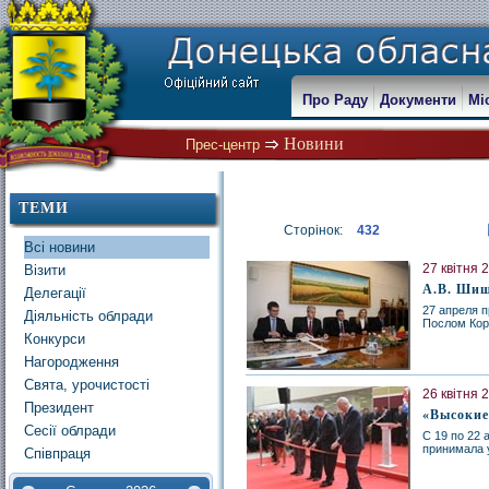
Про Раду
Документи
Мі
Новини
Прес-центр
ТЕМИ
Сторінок:
432
Всі новини
27 квітня 
Візити
А.В. Шиш
Делегації
27 апреля 
Діяльність облради
Послом Кор
Конкурси
Нагородження
Свята, урочистості
26 квітня 
Президент
«Высокие
Сесії облради
С 19 по 22 
принимала 
Співпраця