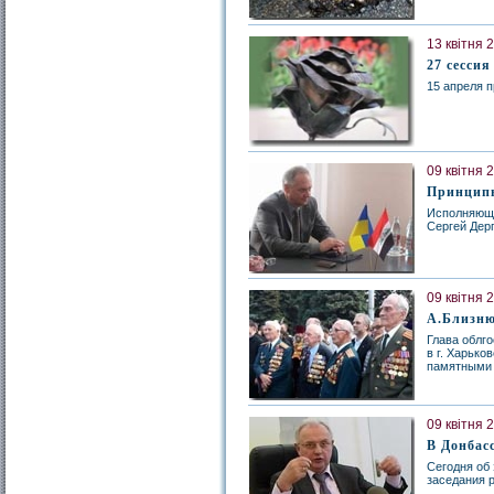
13 квітня 
27 сессия
15 апреля п
09 квітня 
Принципы
Исполняющи
Сергей Дер
09 квітня 
А.Близню
Глава облг
в г. Харьк
памятными 
09 квітня 
В Донбас
Сегодня об
заседания 