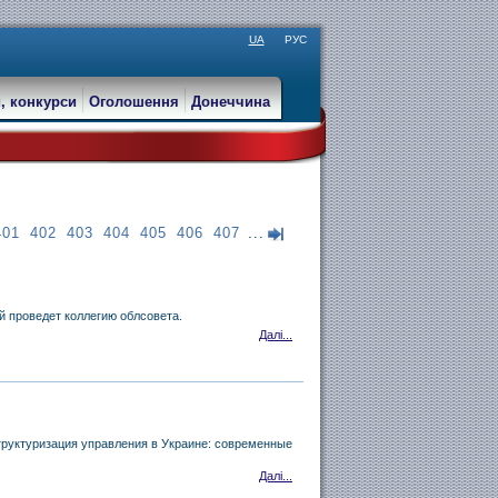
UA
РУС
, конкурси
Оголошення
Донеччина
401
402
403
404
405
406
407
...
й проведет коллегию облсовета.
Далі...
труктуризация управления в Украине: современные
Далі...