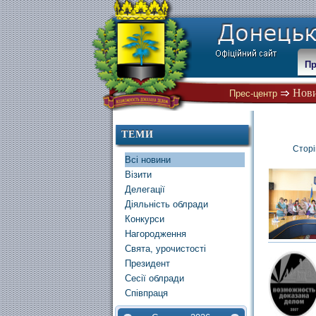
Пр
Нов
Прес-центр
ТЕМИ
Сторі
Всі новини
Візити
Делегації
Діяльність облради
Конкурси
Нагородження
Свята, урочистості
Президент
Сесії облради
Співпраця