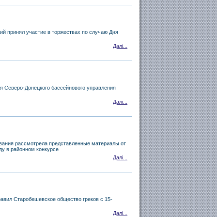
ий принял участие в торжествах по случаю Дня
Далі...
ия Северо-Донецкого бассейнового управления
Далі...
ования рассмотрела представленные материалы от
ду в районном конкурсе
Далі...
авил Старобешевское общество греков с 15-
Далі...