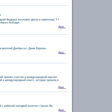
о
дрей Федорук возложил цветы к памятнику Т.Г.
ликого Кобзаря.
Далі...
и жителей Донбасса с Днем Европы.
Далі...
ий принял участие в международной научно-
й и международный опыт», которая прошла в
Далі...
 с рабочей поездкой посетил г.Часов-Яр.
Далі...