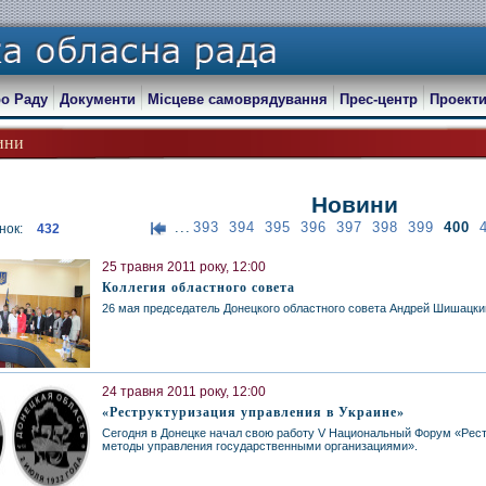
о Раду
Документи
Місцеве самоврядування
Прес-центр
Проекти
ини
Новини
...
393
394
395
396
397
398
399
400
нок:
432
25 травня 2011 року, 12:00
Коллегия областного совета
26 мая председатель Донецкого областного совета Андрей Шишацки
24 травня 2011 року, 12:00
«Реструктуризация управления в Украине»
Сегодня в Донецке начал свою работу V Национальный Форум «Рес
методы управления государственными организациями».