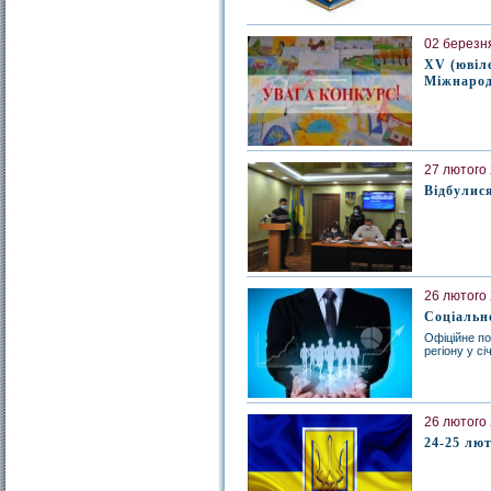
02 березня
XV (ювіл
Міжнародн
27 лютого 
Відбулися
26 лютого 
Соціально
Офіційне по
регіону у сі
26 лютого 
24-25 лют