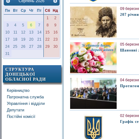
Серпень
2026
09 березня
Пн
Вт
Ср
Чт
Пт
Сб
Нд
207 річн
1
2
3
4
5
6
7
8
9
10
11
12
13
14
15
16
17
18
19
20
21
22
23
05 березня
24
25
26
27
28
29
30
Шановні ж
31
СТРУКТУРА
ДОНЕЦЬКОЇ
ОБЛАСНОЇ РАДИ
04 березня
Протягом 
Керівництво
Патронатна служба
Управління і відділи
Депутати
02 березня
Постійні комісії
Графік се