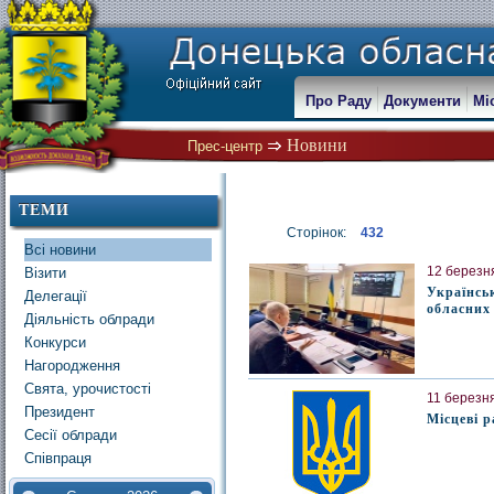
Про Раду
Документи
Мі
Новини
Прес-центр
ТЕМИ
Сторінок:
432
Всі новини
12 березня
Візити
Українсь
Делегації
обласних
Діяльність облради
Конкурси
Нагородження
Свята, урочистості
11 березня
Президент
Місцеві 
Сесії облради
Співпраця