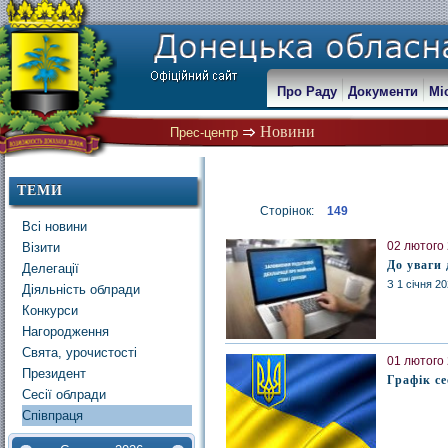
Про Раду
Документи
Мі
Новини
Прес-центр
ТЕМИ
Сторінок:
149
Всі новини
02 лютого 
Візити
До уваги 
Делегації
З 1 січня 2
Діяльність облради
Конкурси
Нагородження
Свята, урочистості
01 лютого 
Президент
Графік се
Сесії облради
Співпраця