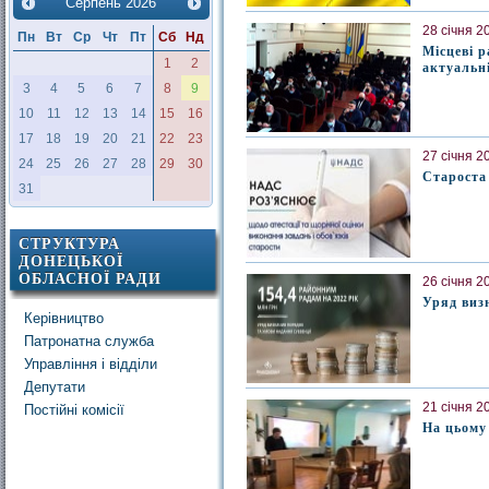
Серпень
2026
28 січня 2
Пн
Вт
Ср
Чт
Пт
Сб
Нд
Місцеві р
1
2
актуальн
3
4
5
6
7
8
9
10
11
12
13
14
15
16
17
18
19
20
21
22
23
27 січня 2
24
25
26
27
28
29
30
Староста 
31
СТРУКТУРА
ДОНЕЦЬКОЇ
ОБЛАСНОЇ РАДИ
26 січня 2
Уряд виз
Керівництво
Патронатна служба
Управління і відділи
Депутати
21 січня 2
Постійні комісії
На цьому 