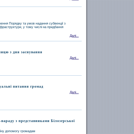
ження Порядку та умов надання субвенції з
фраструктури, у тому числі на придбання
Далі...
ницю з дня заснування
Далі...
туальні питання громад
Далі...
-нараду з представниками Білозерської
ійну допомогу громадам