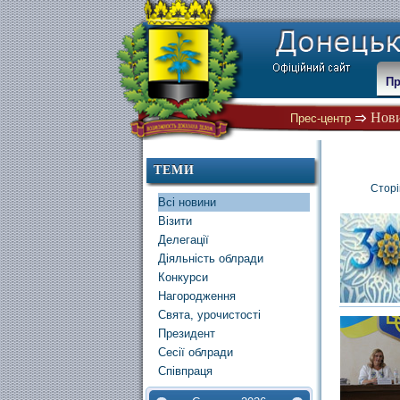
Пр
Нов
Прес-центр
ТЕМИ
Сторі
Всі новини
Візити
Делегації
Діяльність облради
Конкурси
Нагородження
Свята, урочистості
Президент
Сесії облради
Співпраця