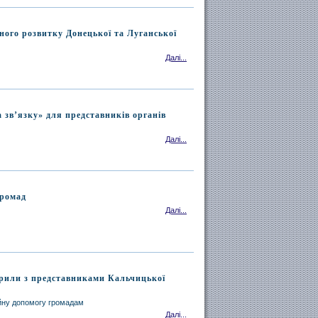
ного розвитку Донецької та Луганської
Далі...
а зв’язку» для представників органів
Далі...
громад
Далі...
орили з представниками Кальчицької
ійну допомогу громадам
Далі...