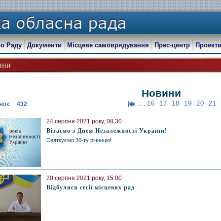
о Раду
Документи
Місцеве самоврядування
Прес-центр
Проекти
ини
Новини
...
16
17
18
19
20
21
нок:
432
24 серпня 2021 року, 08:30
Вітаємо з Днем Незалежності України!
Святкуємо 30-ту річницю!
20 серпня 2021 року, 15:00
Відбулися сесії місцевих рад