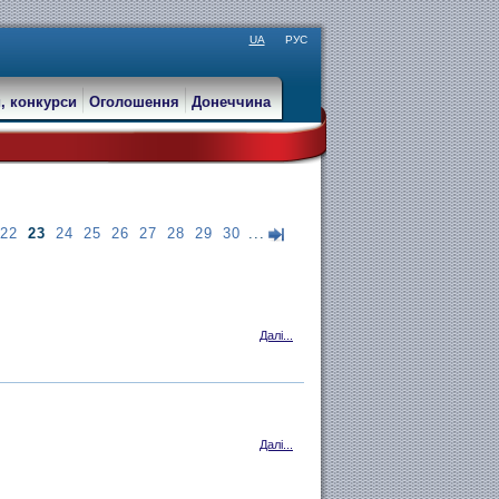
UA
РУС
, конкурси
Оголошення
Донеччина
22
23
24
25
26
27
28
29
30
...
Далі...
Далі...