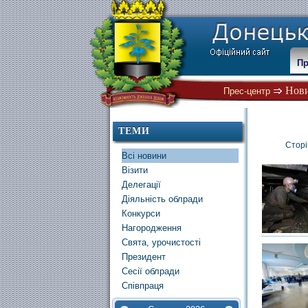
Пр
Нов
Прес-центр
ТЕМИ
Сторі
Всі новини
Візити
Делегації
Діяльність облради
Конкурси
Нагородження
Свята, урочистості
Президент
Сесії облради
Співпраця