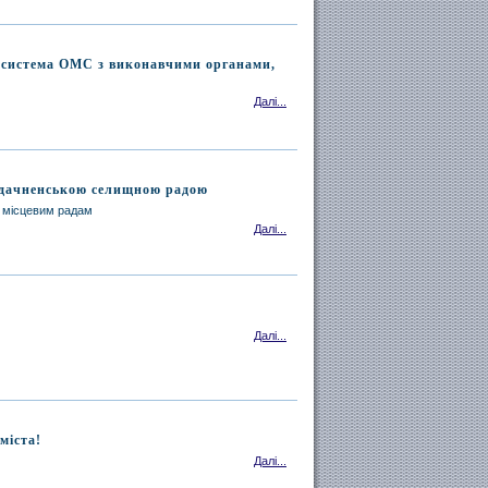
 система ОМС з виконавчими органами,
Далі...
Удачненською селищною радою
ї місцевим радам
Далі...
Далі...
міста!
Далі...