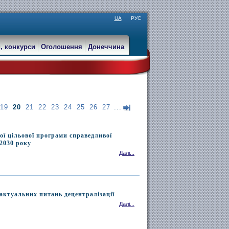
UA
РУС
, конкурси
Оголошення
Донеччина
19
20
21
22
23
24
25
26
27
...
ої цільової програми справедливої
 2030 року
Далі...
актуальних питань децентралізації
Далі...