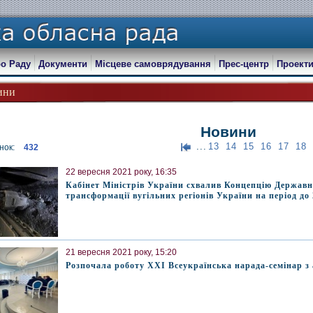
о Раду
Документи
Місцеве самоврядування
Прес-центр
Проекти
ини
Новини
...
13
14
15
16
17
18
нок:
432
22 вересня 2021 року, 16:35
Кабінет Міністрів України схвалив Концепцію Державн
трансформації вугільних регіонів України на період до
21 вересня 2021 року, 15:20
Розпочала роботу XXI Всеукраїнська нарада-семінар з 