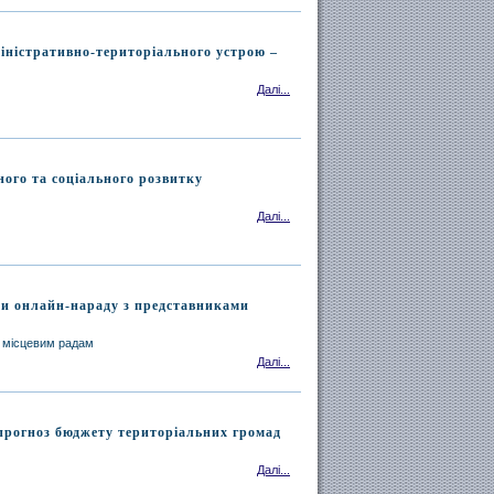
іністративно-територіального устрою –
Далі...
ного та соціального розвитку
Далі...
ли онлайн-нараду з представниками
ї місцевим радам
Далі...
 прогноз бюджету територіальних громад
Далі...