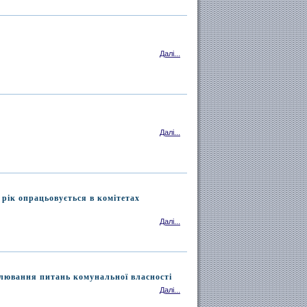
Далі...
Далі...
рік опрацьовується в комітетах
Далі...
улювання питань комунальної власності
Далі...