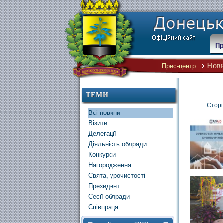
Пр
Нов
Прес-центр
ТЕМИ
Сторі
Всі новини
Візити
Делегації
Діяльність облради
Конкурси
Нагородження
Свята, урочистості
Президент
Сесії облради
Співпраця