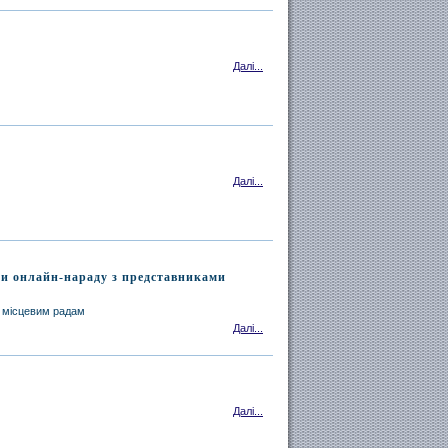
Далі...
Далі...
ли онлайн-нараду з представниками
ї місцевим радам
Далі...
Далі...