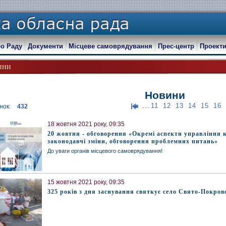
о Раду
Документи
Місцеве самоврядування
Прес-центр
Проекти
ини
Новини
...
11
12
13
14
15
16
нок:
432
18 жовтня 2021 року, 09:35
20 жовтня - обговорення «Окремі аспекти управління
законодавчі зміни, обговорення проблемних питань»
До уваги органів місцевого самоврядування!
15 жовтня 2021 року, 09:35
325 років з дня заснування святкує село Свято-Покро