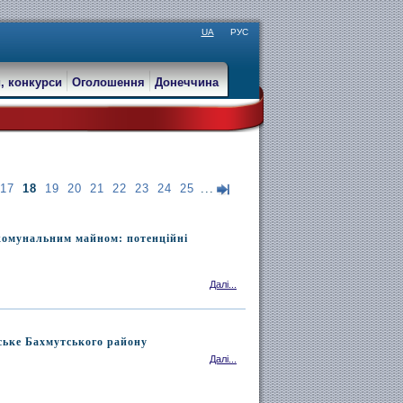
UA
РУС
, конкурси
Оголошення
Донеччина
17
18
19
20
21
22
23
24
25
...
 комунальним майном: потенційні
Далі...
вське Бахмутського району
Далі...