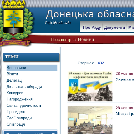
Про Раду
Документи
Мі
Новини
Прес-центр
ТЕМИ
Сторінок:
432
Всі новини
28 жовтня 
Візити
Україна 
Делегації
Діяльність облради
Конкурси
Нагородження
Свята, урочистості
28 жовтня 
Президент
Місцеві р
Сесії облради
Співпраця