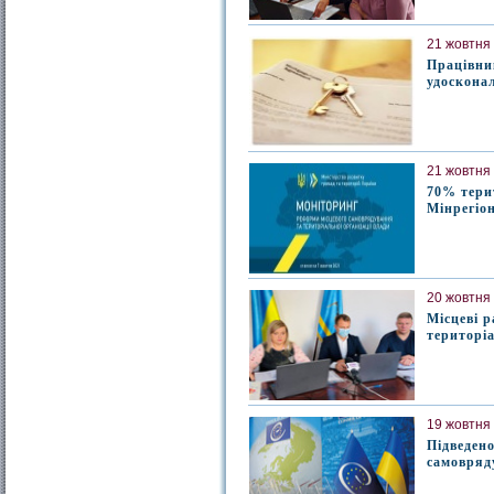
21 жовтня 
Працівник
удоскона
21 жовтня 
70% тери
Мінрегіо
20 жовтня 
Місцеві р
територі
19 жовтня 
Підведен
самовряд