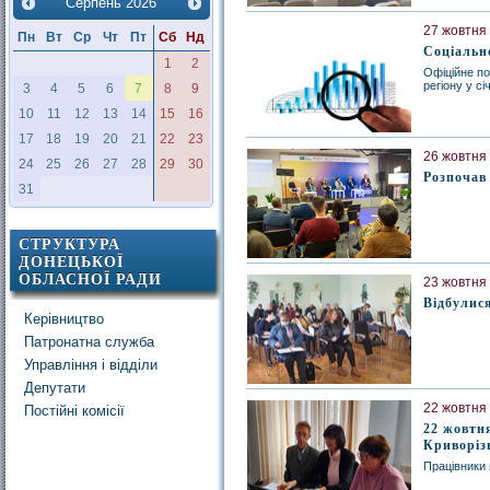
Серпень
2026
27 жовтня 
Пн
Вт
Ср
Чт
Пт
Сб
Нд
Соціально
1
2
Офіційне по
регіону у сі
3
4
5
6
7
8
9
10
11
12
13
14
15
16
17
18
19
20
21
22
23
26 жовтня 
24
25
26
27
28
29
30
Розпочав
31
СТРУКТУРА
ДОНЕЦЬКОЇ
ОБЛАСНОЇ РАДИ
23 жовтня 
Відбулися
Керівництво
Патронатна служба
Управління і відділи
Депутати
22 жовтня 
Постійні комісії
22 жовтн
Криворізь
Працівники