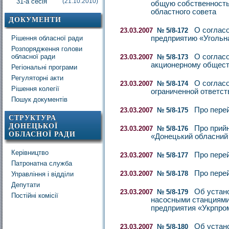
31-а сесія
(21.10.2010)
общую собственность
областного совета
ДОКУМЕНТИ
О соглас
23.03.2007
№ 5/8-172
Рішення обласної ради
предприятию «Угольн
Розпорядження голови
обласної ради
О соглас
23.03.2007
№ 5/8-173
акционерному общест
Регіональні програми
Регуляторні акти
О соглас
23.03.2007
№ 5/8-174
Рішення колегії
ограниченной ответст
Пошук документів
Про пере
23.03.2007
№ 5/8-175
СТРУКТУРА
ДОНЕЦЬКОЇ
Про прийн
23.03.2007
№ 5/8-176
ОБЛАСНОЇ РАДИ
«Донецький обласний 
Керівництво
Про перей
23.03.2007
№ 5/8-177
Патронатна служба
Про пере
23.03.2007
№ 5/8-178
Управління і відділи
Депутати
Об устан
23.03.2007
№ 5/8-179
Постійні комісії
насосными станциями 
предприятия «Укрпро
Об устан
23.03.2007
№ 5/8-180