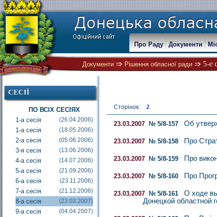
Про Раду
Документи
Мі
5-е
Документи
Рішення обласної ради
СЕСІЇ
Сторінок:
2
ПО ВСІХ СЕСІЯХ
1-а сесія
(26.04.2006)
Об утверж
23.03.2007
№ 5/8-157
1-а сесія
(18.05.2006)
2-а сесія
(05.06.2006)
Про Страт
23.03.2007
№ 5/8-158
3-я сесія
(13.06.2006)
Про викон
23.03.2007
№ 5/8-159
4-а сесія
(14.07.2006)
5-а сесія
(21.09.2006)
Про Прогр
23.03.2007
№ 5/8-160
6-а сесія
(23.11.2006)
7-а сесія
(21.12.2006)
О ходе в
23.03.2007
№ 5/8-161
Донецкой областной 
8-а сесія
(23.03.2007)
9-а сесія
(04.04.2007)