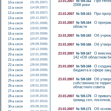
Про Регіо
23.03.2007
№ 5/8-162
10-а сесія
(31.05.2007)
2008 роки
11-а сесія
(14.09.2007)
12-а сесія
(05.10.2007)
Про прогр
23.03.2007
№ 5/8-163
13-а сесія
(20.12.2007)
О програ
23.03.2007
№ 5/8-164
14-а сесія
(25.01.2008)
области
15-а сесія
(19.02.2008)
16-а сесія
(22.04.2008)
Об учреж
23.03.2007
№ 5/8-165
17-а сесія
(24.07.2008)
18-а сесія
(26.09.2008)
Об утвер
23.03.2007
№ 5/8-166
19-а сесія
(18.12.2008)
О внесени
23.03.2007
№ 5/8-167
20-а сесія
(22.01.2009)
142 «Об областном б
21-а сесія
(26.03.2009)
22-а сесія
(28.04.2009)
О создан
23.03.2007
№ 5/8-168
23-я сесія
(18.06.2009)
бюджета в сфере заку
24-а сесія
(24.09.2009)
Об утвер
23.03.2007
№ 5/8-169
25-а сесія
(17.12.2009)
собственности террит
26-а сесія
(28.01.2010)
областного совета
27-а сесія
(15.04.2010)
О приват
28-а сесія
(14.05.2010)
23.03.2007
№ 5/8-170
громад сел, поселков
29-а сесія
(01.07.2010)
30-а сесія
(03.09.2010)
Об основ
23.03.2007
№ 5/8-171