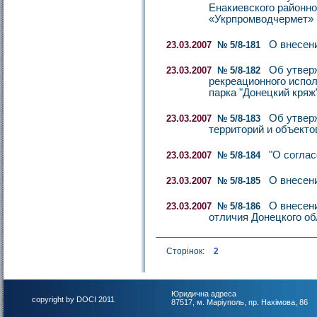
Енакиевского районно
«Укрпромводчермет»
О внесени
23.03.2007
№ 5/8-181
Об утвер
23.03.2007
№ 5/8-182
рекреационного испо
парка "Донецкий кряж
Об утвер
23.03.2007
№ 5/8-183
территорий и объекто
"О соглас
23.03.2007
№ 5/8-184
О внесени
23.03.2007
№ 5/8-185
О внесени
23.03.2007
№ 5/8-186
отличия Донецкого об
Сторінок:
2
Юридична адреса
copyright by DOCI 2011
87517, м. Маріуполь, пр. Нахімова, 86