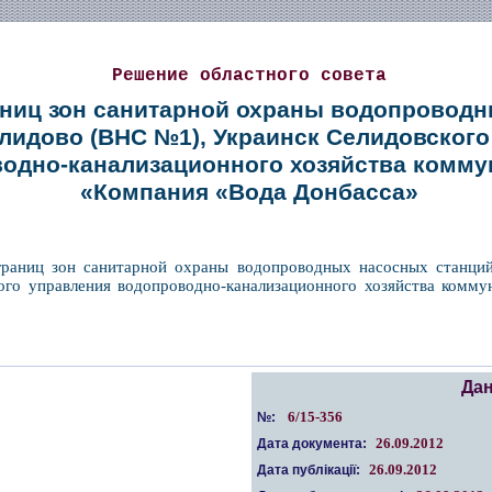
Решение областного совета
аниц зон санитарной охраны водопровод
елидово (ВНС №1), Украинск Селидовског
одно-канализационного хозяйства комму
«Компания «Вода Донбасса»
границ зон санитарной охраны водопроводных насосных станци
ого управления водопроводно-канализационного хозяйства комм
Дан
6/15-356
№:
26.09.2012
Дата документа:
26.09.2012
Дата публікації: