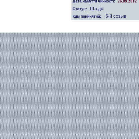
26.09.2012
Дата набуття чинності:
Що діє
Статус:
6-й созыв
Ким прийнятий: