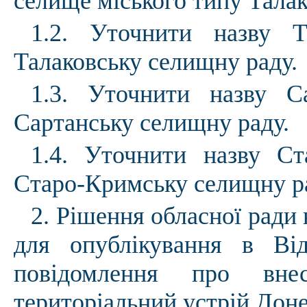
селище міського типу Талак
1.2. Уточнити назву Т
Талаковську селищну раду.
1.3. Уточнити назву С
Сартанську селищну раду.
1.4. Уточнити назву Ст
Старо-Кримську селищну р
2. Рішення обласної ради
для опублікування в Ві
повідомлення про внес
територіальний устрій Доне