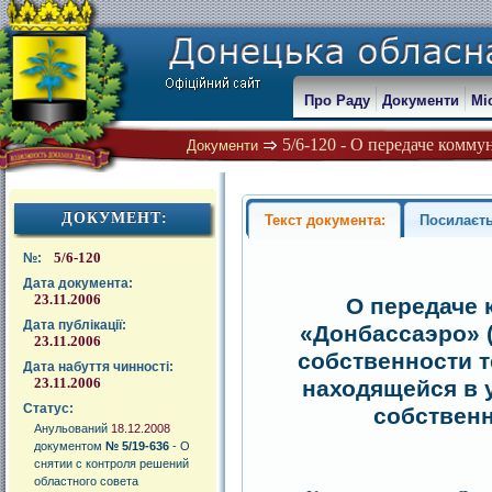
Про Раду
Документи
Мі
5/6-120 - О передаче комм
Документи
ДОКУМЕНТ:
Текст документа:
Посилаєть
5/6-120
№:
Дата документа:
23.11.2006
О передаче
Дата публікації:
«Донбассаэро» 
23.11.2006
собственности т
Дата набуття чинності:
23.11.2006
находящейся в 
Статус:
собственн
Анульований
18.12.2008
документом
№ 5/19-636
- О
снятии с контроля решений
областного совета