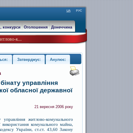
UA
РУС
, конкурси
Оголошення
Донеччина
итлово-к...
ься:
Затверджує:
Анулює:
а
бінату управління
ої обласної державної
21 вересня 2006 року
 управління житлово-комунального
ії використання комунального майна,
одексу України, ст.ст. 43,60 Закону