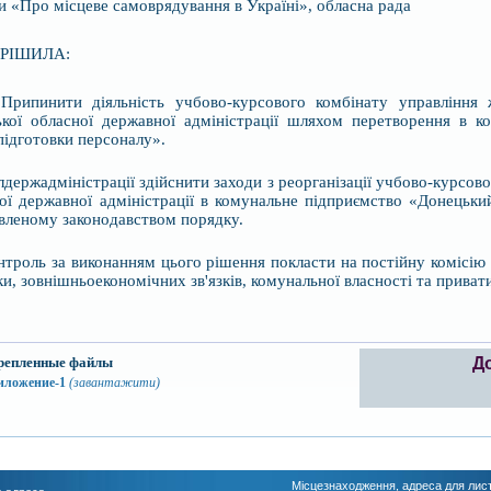
и «Про місцеве самоврядування в Україні», обласна рада
РІШИЛА:
 Припинити діяльність учбово-курсового комбінату управління 
кої обласної державної адміністрації шляхом перетворення в к
підготовки персоналу».
держадміністрації здійснити заходи з реорганізації учбово-курсов
ої державної адміністрації в комунальне підприємство «Донець
вленому законодавством порядку.
троль за виконанням цього рішення покласти на постійну комісію о
ки, зовнішньоекономічних зв'язків, комунальної власності та привати
репленные файлы
Д
иложение-1
(завантажити)
Місцезнаходження, адреса для лис