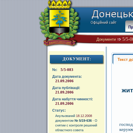
Пр
5/5-0
Документи
ДОКУМЕНТ:
Текст д
5/5-083
№:
Дата документа:
21.09.2006
Дата публікації:
жит
21.09.2006
Дата набуття чинності:
21.09.2006
Статус:
Анульований
18.12.2008
З 
документом
№ 5/19-636
- О
господ
снятии с контроля решений
керуюч
областного совета