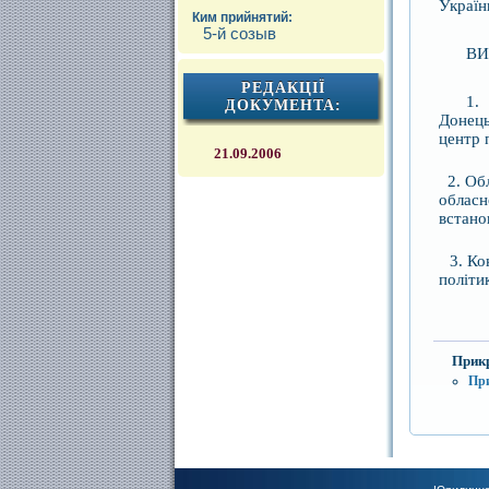
Україн
Ким прийнятий:
5-й созыв
ВИ
РЕДАКЦІЇ
1.
ДОКУМЕНТА:
Донець
центр 
21.09.2006
2. Обл
обласн
встано
3. Кон
політи
Прик
Пр