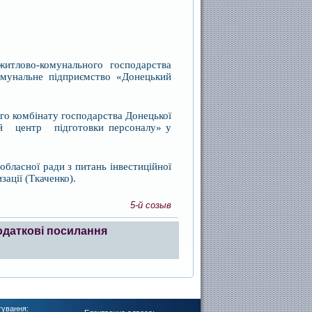
житлово-комунального господарства
омунальне підприємство «Донецький
ого комбінату господарства Донецької
кий центр підготовки персоналу» у
бласної ради з питань інвестиційної
зації (Ткаченко).
5-й созыв
одаткові посилання
тування: