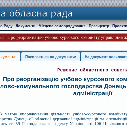
о Раду
Документи
Місцеве самоврядування
Прес-центр
Проекти
83 - Про реорганізацію учбово курсового комбінату управління ж
окумента:
Посилається на документи:
На документ посилают
Решение областного совет
Про реорганізацію учбово курсового ком
лово-комунального господарства Донецьк
адміністрації
метою упорядкування діяльності учбово-курсового комбінату
арства Донецької обласної державної адміністрації та оптимізац
ись ст. 59 Господарського кодексу України, ст. 106 Цивільного к