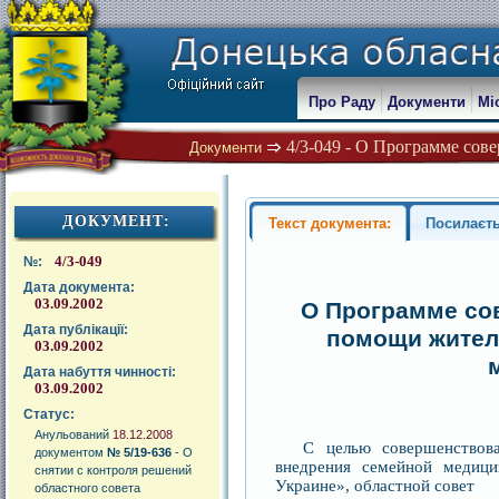
Про Раду
Документи
Мі
4/3-049 - О Программе сов
Документи
ДОКУМЕНТ:
Текст документа:
Посилаєть
4/3-049
№:
Дата документа:
03.09.2002
О Программе со
Дата публікації:
помощи жител
03.09.2002
Дата набуття чинності:
03.09.2002
Статус:
Анульований
18.12.2008
С целью совершенствов
документом
№ 5/19-636
- О
внедрения семейной медици
снятии с контроля решений
Украине», областной совет
областного совета