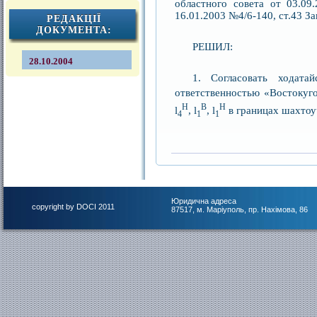
областного совета от 03.09
16.01.2003 №4/6-140, ст.43 З
РЕДАКЦІЇ
ДОКУМЕНТА:
РЕШИЛ:
28.10.2004
1. Согласовать ходата
ответственностью «Востокуго
H
B
H
l
, l
, l
в границах шахтоу
4
1
1
Юридична адреса
copyright by DOCI 2011
87517, м. Маріуполь, пр. Нахімова, 86