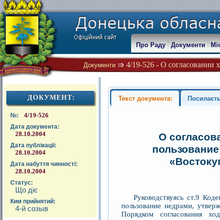
Про Раду
Документи
Мі
4/19-526 - О согласовании 
Документи
ДОКУМЕНТ:
Текст документа:
Посилаєть
4/19-526
№:
Дата документа:
28.10.2004
О согласов
Дата публікації:
пользование
28.10.2004
«Востоку
Дата набуття чинності:
28.10.2004
Статус:
Що діє
Руководствуясь ст.9 Код
Ким прийнятий:
пользование недрами, утвер
4-й созыв
Порядком согласования хо