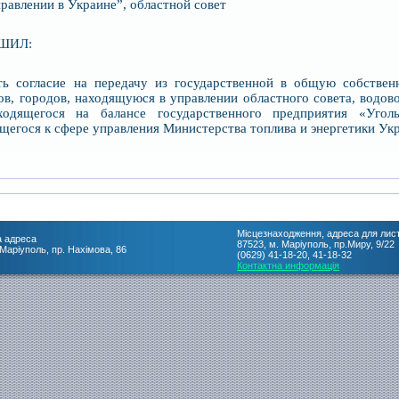
равлении в Украине”, областной совет
ШИЛ:
ть согласие на передачу из государственной в общую собствен
ов, городов, находящуюся в управлении областного совета, водов
ходящегося на балансе государственного предприятия «Уголь
щегося к сфере управления Министерства топлива и энергетики Ук
Місцезнаходження, адреса для лис
 адреса
87523, м. Маріуполь, пр.Миру, 9/22
 Маріуполь, пр. Нахімова, 86
(0629) 41-18-20, 41-18-32
Контактна информація