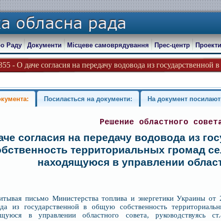
о Раду
Документи
Місцеве самоврядування
Прес-центр
Проекти
355 - О даче согласия на передачу водовода из государственной в
окумента:
Посилається на документи:
На документ посилают
Решение областного совет
аче согласия на передачу водовода из г
обственность территориальных громад сел
находящуюся в управлении област
итывая письмо Министерства топлива и энергетики Украины от 
ода из государственной в общую собственность территориальны
ящуюся в управлении областного совета, руководствуясь с