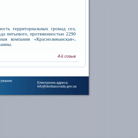
ность территориальных громад сел,
ода питьевого, протяженностью 2290
ная компания «Краснолиманская»,
раины.
4-й созыв
тування:
Електронна адреса:
info@donbassrada.gov.ua