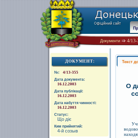
Пр
4/13-
Документи
ДОКУМЕНТ:
Текст д
4/13-355
№:
Дата документа:
16.12.2003
О д
Дата публікації:
с
16.12.2003
Дата набуття чинності:
16.12.2003
Статус:
Що діє
Уч
Ким прийнятий:
водов
4-й созыв
наход