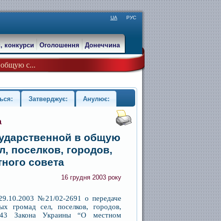
UA
РУС
, конкурси
Оголошення
Донеччина
 общую с...
ься:
Затверджує:
Анулює:
а
осударственной в общую
, поселков, городов,
ного совета
16 грудня 2003 року
29.10.2003 №21/02-2691 о передаче
х громад сел, поселков, городов,
т.43 Закона Украины “О местном