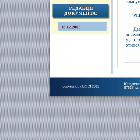
самоуп
РЕДАКЦІЇ
ДОКУМЕНТА:
РЕ
16.12.2003
Да
поселк
м, на
относя
Юридична
copyright by DOCI 2011
87517, м.