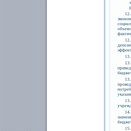
12
эконо
социа
объемо
фактич
12
депози
эффект
13
13
приве
бюджет
13
провед
потре
указан
13
учрежд
14
значен
бюджет
15