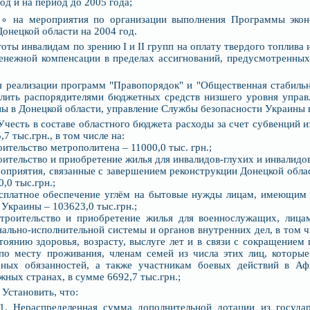
год и на период до 2005 года;
на мероприятия по организации выполнения Программы экон
Донецкой области на 2004 год.
готы инвалидам по зрению І и ІІ групп на оплату твердого топлива
енежной компенсации в пределах ассигнований, предусмотренных
я реализации программ "Правопорядок" и "Общественная стабильн
лить распорядителями бюджетных средств низшего уровня управ
ы в Донецкой области, управление Службы безопасности Украины 
 Учесть в составе областного бюджета расходы за счет субвенций 
,7 тыс.грн., в том числе на:
ельство метрополитена – 11000,0 тыс. грн.;
ельство и приобретение жилья для инвалидов-глухих и инвалидов-
иятия, связанные с завершением реконструкции Донецкой облас
0,0 тыс.грн.;
атное обеспечение углём на бытовые нужды лицам, имеющим так
 Украины – 103623,0 тыс.грн.;
тельство и приобретение жилья для военнослужащих, лицам 
ально-исполнительной системы и органов внутренних дел, в том ч
тоянию здоровья, возрасту, выслуге лет и в связи с сокращением
по месту проживания, членам семей из числа этих лиц, которы
бных обязанностей, а также участникам боевых действий в Аф
жных странах, в сумме 6692,7 тыс.грн.;
 Установить, что:
.1. Нераспределенная сумма дополнительной дотации из госуда