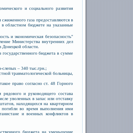
омического и социального развития
 и сжиженного газа предоставляются в
 в областном бюджете на указанные
ость и экономическая безопасность"
ление Министерства внутренних дел
в Донецкой области.
из государственного бюджета в сумме
слепых – 340 тыс.грн.;
тной травматологической больницы,
ое право согласно ст. 48 Горного
рядового и руководящего состава
исле уволенных в запас или отставку
 штатов, находящихся на квартирном
е погибли во время выполнения ими
ганистане и военных конфликтов в
рственного бюджета на уменьшение