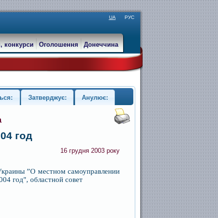
UA
РУС
, конкурси
Оголошення
Донеччина
ься:
Затверджує:
Анулює:
а
04 год
16 грудня 2003 року
а Украины ”О местном самоуправлении
04 год", областной совет