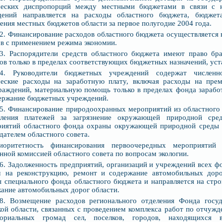
ческих диспропорций между местными бюджетами в связи с 
дений направляется на расходы областного бюджета, бюдже
ения местных бюджетов области за первое полугодие 2004 года.
.2. Финансирование расходов областного бюджета осуществляется 
в с применением режима экономии.
.3. Распорядители средств областного бюджета имеют право бра
ов только в пределах соответствующих бюджетных назначений, уст
.4. Руководители бюджетных учреждений содержат численн
ческие расходы на заработную плату, включая расходы на пр
раждений, материальную помощь только в пределах фонда зарабо
ержание бюджетных учреждений.
.5. Финансирование природоохранных мероприятий из областного
пления платежей за загрязнение окружающей природной сре
риятий областного фонда охраны окружающей природной среды н
дателем областного совета.
иоритетность финансирования первоочередных мероприятий 
нной комиссией областного совета по вопросам экологии.
.6. Задолженность предприятий, организаций и учреждений всех ф
м на реконструкцию, ремонт и содержание автомобильных доро
 специального фонда областного бюджета и направляется на стро
ание автомобильных дорог области.
.8. Возмещение расходов регионального отделения Фонда госу
ой области, связанных с проведением комплекса работ по отчуж
ториальных громад сел, поселков, городов, находящихся в