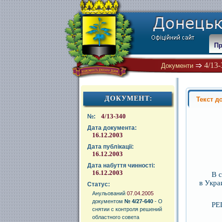
Пр
4/13-
Документи
ДОКУМЕНТ:
Текст д
4/13-340
№:
Дата документа:
16.12.2003
Дата публікації:
16.12.2003
Дата набуття чинності:
16.12.2003
В 
в Укра
Статус:
Анульований
07.04.2005
документом
№ 4/27-640
- О
РЕ
снятии с контроля решений
областного совета