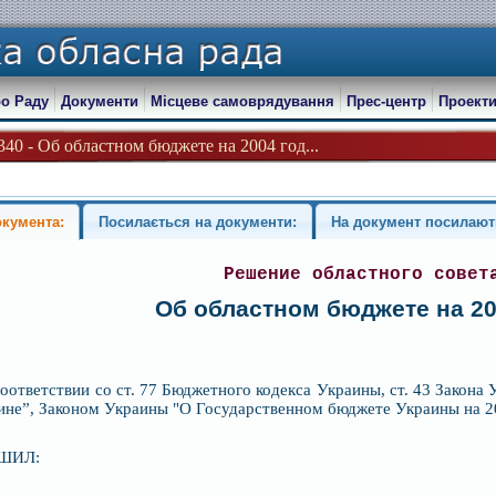
о Раду
Документи
Місцеве самоврядування
Прес-центр
Проекти
340 - Об областном бюджете на 2004 год...
окумента:
Посилається на документи:
На документ посилают
Решение областного совет
Об областном бюджете на 20
соответствии со ст. 77 Бюджетного кодекса Украины, ст. 43 Закон
ине”, Законом Украины "О Государственном бюджете Украины на 20
ШИЛ: