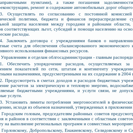
заправочными пунктами), а также погашения задолженнос
реконструкцию, ремонт и содержание автомобильных дорог общего
.3. Осуществлять по согласованию с постоянной комиссией
мической политики, бюджета и финансов перераспределение с
льной защиты населения между городами и районами области, 
в соответствующих льгот, субсидий и помощи населению на осн
еские расходы.
.4. Заключить договора с учреждениями банков о направлени
тные счета для обеспечения сбалансированного экономического 
ивного использования финансовых ресурсов.
. Управлениям и отделам облгосадминистрации - главным распоряд
.1. Обеспечить упорядочение расходов, осуществляемых за
дением показателей по сети, штатам и контингенту учреждени
ными назначениями, предусмотренными на их содержание в 2004 
.2. Предусмотреть в сметах доходов и расходов бюджетных учре
ение расчетов за электрическую и тепловую энергию, водоснабже
бляемые бюджетными учреждениями, и услуги связи, не допуск
ные услуги.
.3. Установить лимиты потребления энергоносителей в физичес
ению, исходя из объемов назначений, утвержденных в приложении
. Городским головам, председателям районных советов предусмот
ия и районов в соответствии с заключенными с областным совет
у на выполнение региональных программ и совместных мероприят
. Горловскому, Добропольскому, Енакиевскому, Селидовскому и 