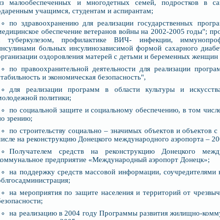
из малообеспеченных и многодетных семей, подростков в са
одаренным учащимся, студентам и аспирантам;
по здравоохранению для реализации государственных прогр
медицинское обеспечение ветеранов войны на 2002-2005 годы"; пр
с туберкулезом, профилактике ВИЧ- инфекции, иммунопрофи
инсулинами больных инсулинозависимой формой сахарного диабе
организации оздоровления матерей с детьми и беременных женщин 
по правоохранительной деятельности для реализации програ
стабильность и экономическая безопасность",
для реализации программ в области культуры и искусства
молодежной политики;
по социальной защите и социальному обеспечению, в том числе
по зрению;
по строительству социально – значимых объектов и объектов с
числе на реконструкцию Донецкого международного аэропорта – 20
Получателем средств на реконструкцию Донецкого между
коммунальное предприятие «Международный аэропорт Донецк»;
на поддержку средств массовой информации, соучредителями 
облгосадминистрация;
на мероприятия по защите населения и территорий от чрезвы
безопасности;
на реализацию в 2004 году Программы развития жилищно-комму