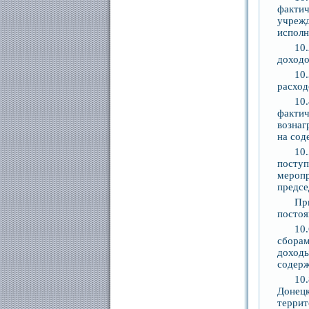
факти
учреж
исполн
10
доходо
10
расход
10
факти
вознаг
на сод
10
посту
мероп
предсе
Пр
постоя
10
сбора
доходы
содерж
10
Донецк
терри