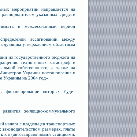
ьных мероприятий направляется на
 распорядителем указанных средств
инимать в межсессионный период
спределении ассигнований между
следующим утверждением областным
ции из государственного бюджета на
ращению техногенных катастроф в
альной собственности, а также на
Министров Украины постановления в
е Украины на 2004 год».
а, финансирование которых будет
развития жилищно-коммунального
й налога с владельцев транспортных
 законодательством размерах, платы
уктов (автозаправочными станциями,