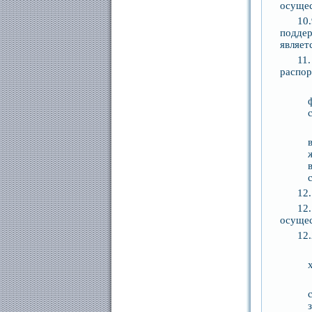
осущес
10
поддер
являет
11
распор
12
12
осущес
12