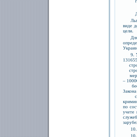
Ль
виде д
цели.
Дл
опреде
Украин
9.
131655
строит
строит
меропр
– 1000
беспл
Закона
строи
кримин
по сос
учете 
служе
зарубе
10.
10