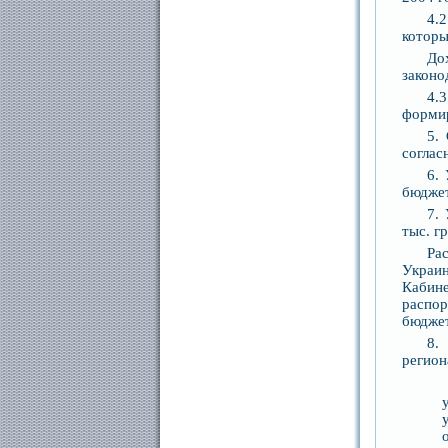
4.
которы
До
законо
4.
формир
5.
соглас
6.
бюджет
7.
тыс. гр
Ра
Украи
Кабин
распо
бюджет
8.
регион