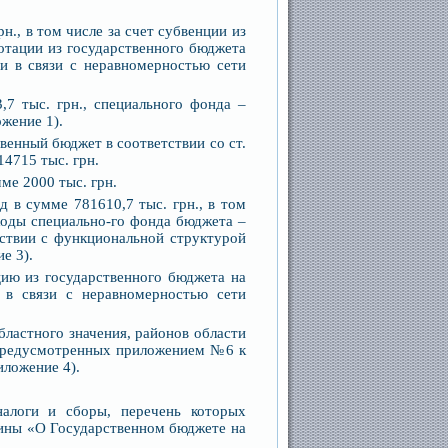
н., в том числе за счет субвенции из
отации из государственного бюджета
 в связи с неравномерностью сети
7 тыс. грн., специального фонда –
ожение 1).
венный бюджет в соответствии со ст.
4715 тыс. грн.
ме 2000 тыс. грн.
 в сумме 781610,7 тыс. грн., в том
ходы специально-го фонда бюджета –
етствии с функциональной структурой
е 3).
ию из государственного бюджета на
в связи с неравномерностью сети
бластного значения, районов области
 предусмотренных приложением №6 к
иложение 4).
алоги и сборы, перечень которых
раины «О Государственном бюджете на