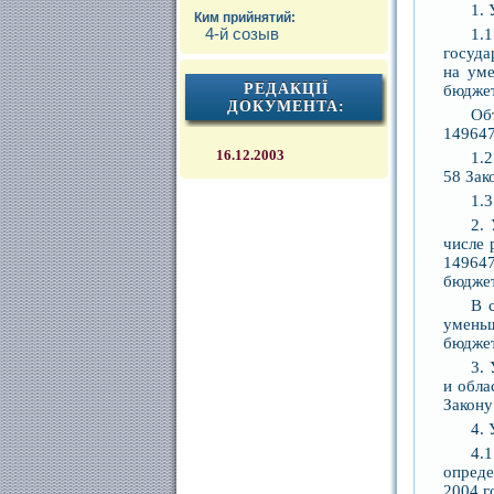
1. 
Ким прийнятий:
1.
4-й созыв
госуда
на ум
РЕДАКЦІЇ
бюджет
ДОКУМЕНТА:
Об
149647
16.12.2003
1.
58 Зак
1.
2.
числе 
149647
бюджет
В 
умень
бюджет
3.
и обл
Закону
4. 
4.
опреде
2004 г