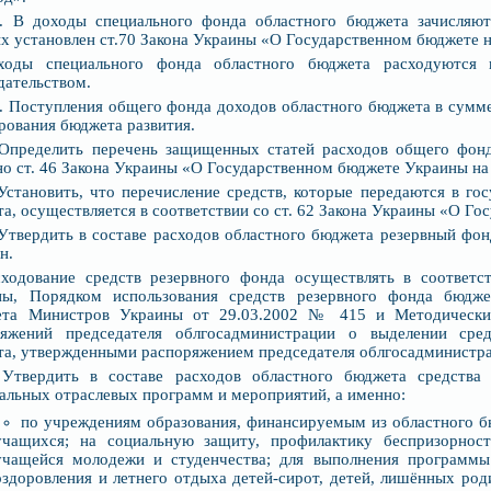
2. В доходы специального фонда областного бюджета зачисляют
х установлен ст.70 Закона Украины «О Государственном бюджете н
ходы специального фонда областного бюджета расходуются 
дательством.
3. Поступления общего фонда доходов областного бюджета в сумме
ования бюджета развития.
 Определить перечень защищенных статей расходов общего фонд
но ст. 46 Закона Украины «О Государственном бюджете Украины на
 Установить, что перечисление средств, которые передаются в го
а, осуществляется в соответствии со ст. 62 Закона Украины «О Го
 Утвердить в составе расходов областного бюджета резервный фо
н.
сходование средств резервного фонда осуществлять в соответс
ны, Порядком использования средств резервного фонда бюдже
ета Министров Украины от 29.03.2002 № 415 и Методически
ряжений председателя облгосадминистрации о выделении сред
а, утвержденными распоряжением председателя облгосадминистра
 Утвердить в составе расходов областного бюджета средства
альных отраслевых программ и мероприятий, а именно:
по учреждениям образования, финансируемым из областного б
учащихся; на социальную защиту, профилактику беспризорнос
учащейся молодежи и студенчества; для выполнения программы
оздоровления и летнего отдыха детей-сирот, детей, лишённых род