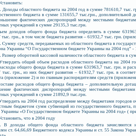
Установить:
1. Доходы областного бюджета на 2004 год в сумме 781610,7 тыс. гр
рственного бюджета в сумме 131655,7 тыс.грн., дополнительной д
еньшение фактических диспропорций между местными бюджетами
ных учреждений в сумме 29135,3 тыс.грн.
ъем доходов общего фонда бюджета определить в сумме 631963,
 тыс. грн., в том числе бюджета развития – 61932,7 тыс. грн. (прил
2. Сумму средств, передаваемых из областного бюджета в государст
она Украины “О Государственном бюджете Украины на 2004 год” - 1
3. Размер оборотной кассовой наличности областного бюджета в сум
 Утвердить общий объем расходов областного бюджета на 2004 год
расходы общего фонда бюджета в сумме 631963,7 тыс. грн. и рас
 тыс. грн., из них бюджет развития – 61932,7 тыс. грн. в соотв
а (приложение 2) и по главным распорядителям средств (приложени
составе расходов общего фонда бюджета – дополнительную дотац
шение фактических диспропорций между местными бюджетами 
ных учреждений в сумме 21892,9 тыс.грн.
 Утвердить на 2004 год распределение между бюджетами городов о
астным бюджетом сумм субвенций из государственного бюджета,
 Украины «О Государственном бюджете Украины на 2004 год» ( пр
Установить, что в 2004 году
1. В доходы общего фонда областного бюджета зачисляются н
лен ст. 64,66,69 Бюджетного кодекса Украины и ст. 55 Закона Ук
од».