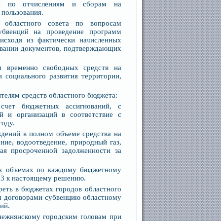
ти по отчислениям и сборам на
 пользования.
 областного совета по вопросам
убвенций на проведение программ
исходя из фактически начисленных
овании документов, подтверждающих
и временно свободных средств на
и социального развития территории,
ителям средств областного бюджета:
 счет бюджетных ассигнований, с
й и организаций в соответствие с
году.
ждений в полном объеме средства на
ние, водоотведение, природный газ,
ая просроченной задолженности за
ких объемах по каждому бюджетному
 3 к настоящему решению.
реть в бюджетах городов областного
ом договорами субвенцию областному
ий.
Снежнянскому городским головам при