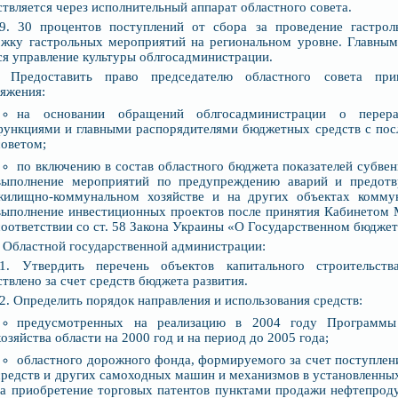
твляется через исполнительный аппарат областного совета.
.9. 30 процентов поступлений от сбора за проведение гастрол
жку гастрольных мероприятий на региональном уровне. Главным
ся управление культуры облгосадминистрации.
. Предоставить право председателю областного совета пр
яжения:
на основании обращений облгосадминистрации о перера
функциями и главными распорядителями бюджетных средств с по
советом;
по включению в состав областного бюджета показателей субвен
выполнение мероприятий по предупреждению аварий и предотв
жилищно-коммунальном хозяйстве и на других объектах коммун
выполнение инвестиционных проектов после принятия Кабинетом 
соответствии со ст. 58 Закона Украины «О Государственном бюджет
. Областной государственной администрации:
.1. Утвердить перечень объектов капитального строительств
твлено за счет средств бюджета развития.
.2. Определить порядок направления и использования средств:
предусмотренных на реализацию в 2004 году Программы 
хозяйства области на 2000 год и на период до 2005 года;
областного дорожного фонда, формируемого за счет поступлени
средств и других самоходных машин и механизмов в установленных
за приобретение торговых патентов пунктами продажи нефтепрод