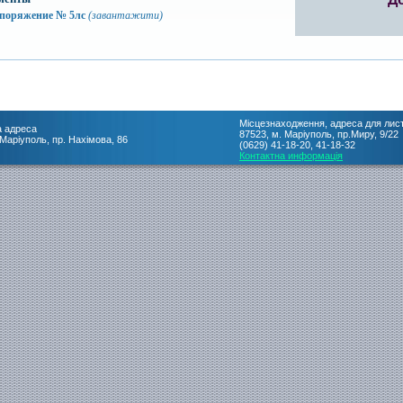
споряжение № 5лс
(завантажити)
Місцезнаходження, адреса для лис
 адреса
87523, м. Маріуполь, пр.Миру, 9/22
 Маріуполь, пр. Нахімова, 86
(0629) 41-18-20, 41-18-32
Контактна информація