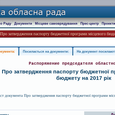
о Раду
Документи
Місцеве самоврядування
Прес-центр
Проекти
- Про затвердження паспорту бюджетної програми місцевого бюдж
окумента:
Посилається на документи:
На документ посилают
Распоряжение председателя областн
Про затвердження паспорту бюджетної п
бюджету на 2017 рік
кст документа Про затвердження паспорту бюджетної програми міс
менты
Д