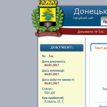
Пр
5лс 
Документи
ДОКУМЕНТ:
Текст д
5лс
№:
Дата документа:
04.01.2017
Дата публікації:
04.01.2017
Дата набуття чинності:
04.01.2017
Те
Статус:
Що діє
Ким прийнятий:
Коваль И. Г.
Доку