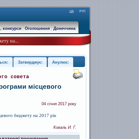
UA
РУС
, конкурси
Оголошення
Донеччина
ету на...
ься:
Затверджує:
Анулює:
ого совета
рограми місцевого
04 січня 2017 року
цевого бюджету на 2017 рік
Коваль И. Г.
одаткові посилання