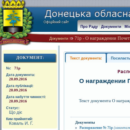
Про Раду
Документи
Мі
71р - О награждении Почет
Документи
ДОКУМЕНТ:
Текст документа:
Посилаєть
71р
№:
Расп
Дата документа:
28.09.2016
О награждении 
Дата публікації:
28.09.2016
Дата набуття чинності:
Текст документа О награж
28.09.2016
Статус:
Що діє
Ким прийнятий:
Документы
Коваль И. Г.
Распоряжение № 71р
(заванта