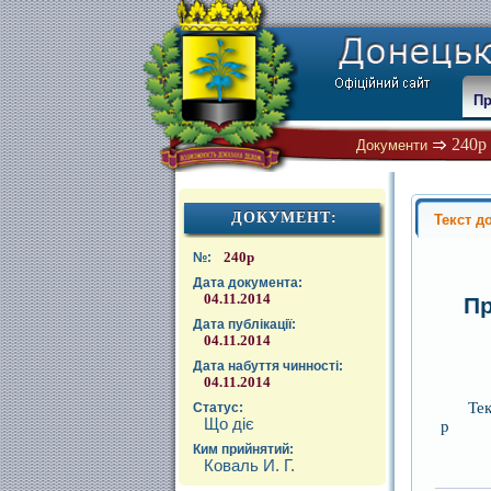
Пр
240р 
Документи
ДОКУМЕНТ:
Текст д
240р
№:
Дата документа:
04.11.2014
Пр
Дата публікації:
04.11.2014
Дата набуття чинності:
04.11.2014
Те
Статус:
Що діє
р
Ким прийнятий:
Коваль И. Г.