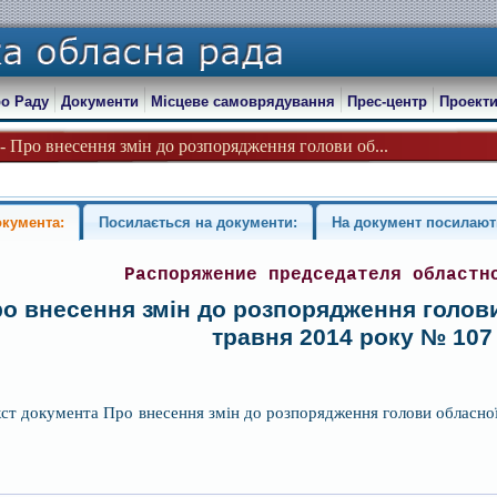
о Раду
Документи
Місцеве самоврядування
Прес-центр
Проекти
- Про внесення змін до розпорядження голови об...
окумента:
Посилається на документи:
На документ посилают
Распоряжение председателя областн
о внесення змін до розпорядження голови
травня 2014 року № 107
кст документа Про внесення змін до розпорядження голови обласної