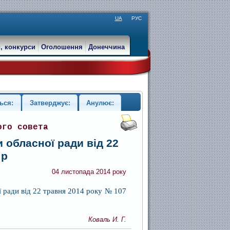
UA
РУС
, конкурси
Оголошення
Донеччина
ься:
Затверджує:
Анулює:
ого совета
 обласної ради від 22
 р
04 листопада 2014 року
 ради від 22 травня 2014 року № 107
Коваль И. Г.