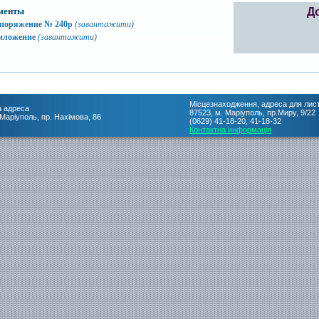
менты
Д
споряжение № 240р
(завантажити)
иложение
(завантажити)
Місцезнаходження, адреса для лис
 адреса
87523, м. Маріуполь, пр.Миру, 9/22
 Маріуполь, пр. Нахімова, 86
(0629) 41-18-20, 41-18-32
Контактна информація