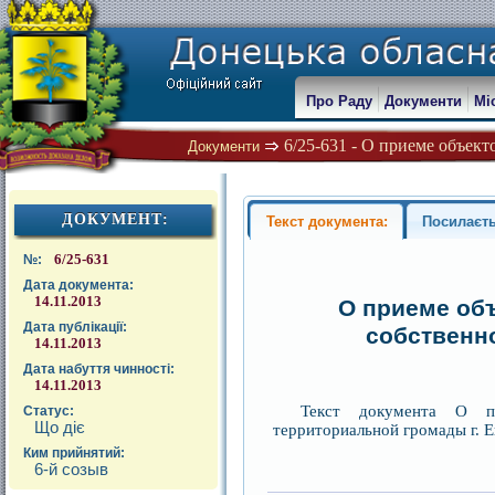
Про Раду
Документи
Мі
6/25-631 - О приеме объект
Документи
ДОКУМЕНТ:
Текст документа:
Посилаєть
6/25-631
№:
Дата документа:
14.11.2013
О приеме объ
Дата публікації:
собственн
14.11.2013
Дата набуття чинності:
14.11.2013
Текст документа О пр
Статус:
Що діє
территориальной громады г. 
Ким прийнятий:
6-й созыв