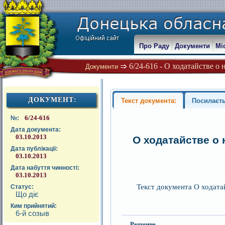
Про Раду
Документи
Мі
6/24-616 - О ходатайстве 
Документи
ДОКУМЕНТ:
Текст документа:
Посилаєть
6/24-616
№:
Дата документа:
03.10.2013
О ходатайстве о
Дата публікації:
03.10.2013
Дата набуття чинності:
03.10.2013
Текст документа О ходат
Статус:
Що діє
Ким прийнятий:
6-й созыв
Решение