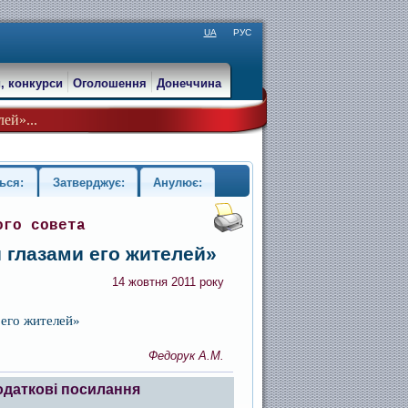
UA
РУС
, конкурси
Оголошення
Донеччина
ей»...
ься:
Затверджує:
Анулює:
ого совета
 глазами его жителей»
14 жовтня 2011 року
 его жителей»
Федорук А.М.
одаткові посилання