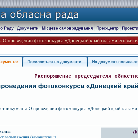
о Раду
Документи
Місцеве самоврядування
Прес-центр
Проекти
 - О проведении фотоконкурса «Донецкий край глазами его жител
окумента:
Посилається на документи:
На документ посилают
Распоряжение председателя областн
проведении фотоконкурса «Донецкий край
кст документа О проведении фотоконкурса «Донецкий край глазами
менты
Д
кст распоряжения
(завантажити)