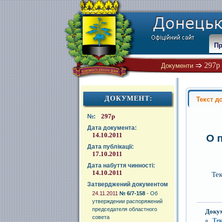
Пр
297р
Документи
ДОКУМЕНТ:
Текст д
297р
№:
Дата документа:
14.10.2011
О 
Дата публікації:
17.10.2011
Дата набуття чинності:
14.10.2011
Те
Затверджений документом
24.11.2011
№ 6/7-158
- Об
утверждении распоряжений
председателя областного
Доку
совета
Те