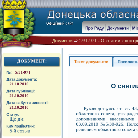
Про Раду
Документи
Мі
5/31-971 - О снятии с контр
Документи
ДОКУМЕНТ:
Текст документа:
Посилаєть
5/31-971
№:
Дата документа:
21.10.2010
О сняти
Дата публікації:
21.10.2010
Дата набуття чинності:
21.10.2010
Руководствуясь ст. ст. 
областного совета, утвержд
Статус:
дополнениями, внесенными р
Що діє
03.09.2010 №5/30-926, Поло
Ким прийнятий:
решением областного совета о
5-й созыв